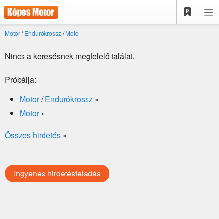
Motor
/
Endurókrossz
/
Moto
Nincs a keresésnek megfelelő találat.
Próbálja:
Motor
/
Endurókrossz
»
Motor
»
Összes hirdetés
»
Ingyenes hirdetésfeladás