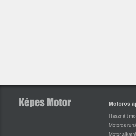
Motoros a
Használt mo
Motoros ruh
Motor alkatr