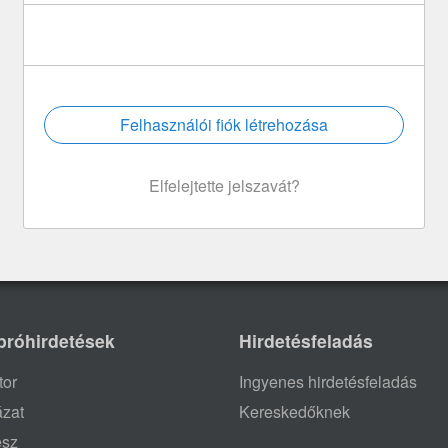
Felhasználói fiók létrehozása
Elfelejtette jelszavát?
próhirdetések
Hirdetésfeladás
tor
Ingyenes hirdetésfeladás
ázat
Kereskedőknek
ész