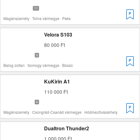
Magánszemély · Tolna vármegye · Paks
Velora S103
80 000 Ft
Balog zoltan · Somogy vármegye · Büssü
KuKirin A1
110 000 Ft
Magánszemély · Csongrád-Csanád vármegye · Hódmezővásárhely
Dualtron Thunder2
1 000 000 Ft