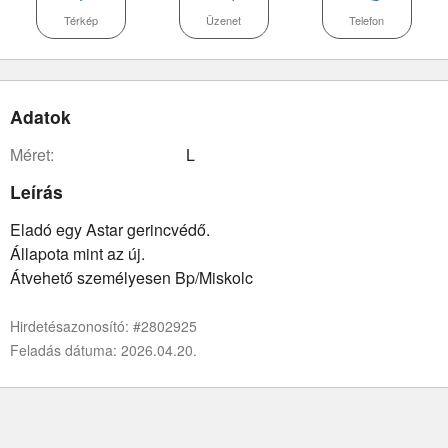
Térkép
Üzenet
Telefon
Adatok
méret:
L
Leírás
Eladó egy Astar gerincvédő.
Állapota mint az új.
Átvehető személyesen Bp/Miskolc
Hirdetésazonosító: #2802925
Feladás dátuma: 2026.04.20.