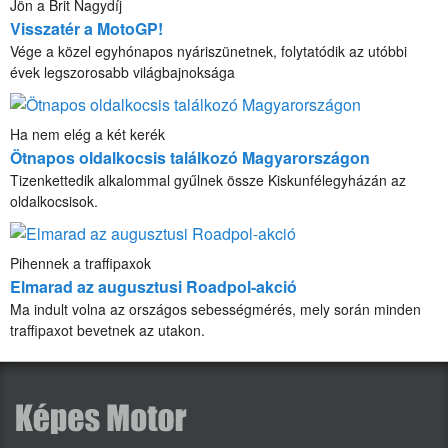
Jön a Brit Nagydíj
Visszatér a MotoGP!
Vége a közel egyhónapos nyáriszünetnek, folytatódik az utóbbi
évek legszorosabb világbajnoksága
Ha nem elég a két kerék
Ötnapos oldalkocsis találkozó Magyarországon
Tizenkettedik alkalommal gyűlnek össze Kiskunfélegyházán az
oldalkocsisok.
Pihennek a traffipaxok
Elmarad az augusztusi Roadpol-akció
Ma indult volna az országos sebességmérés, mely során minden
traffipaxot bevetnek az utakon.