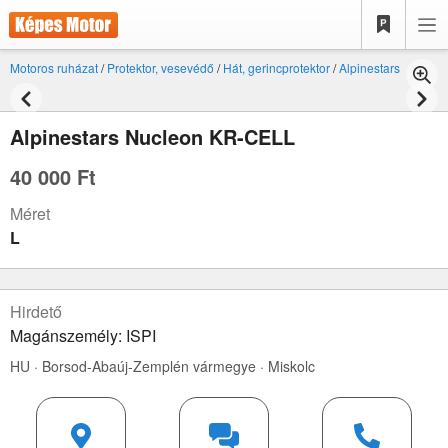
Motoros ruházat
/
Protektor, vesevédő
/
Hát, gerincprotektor
/
Alpinestars
Alpinestars Nucleon KR-CELL
40 000 Ft
Méret
L
Hirdető
Magánszemély: ISPI
HU · Borsod-Abaúj-Zemplén vármegye · Miskolc