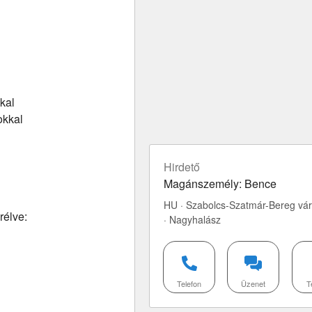
kal
okkal
Hirdető
Magánszemély: Bence
HU · Szabolcs-Szatmár-Bereg v
rélve:
· Nagyhalász
Telefon
Üzenet
T