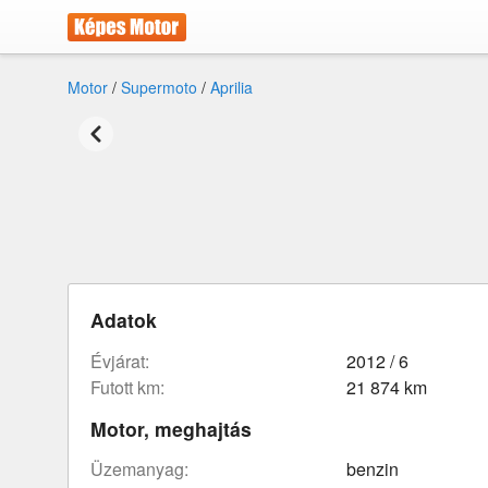
Motor
/
Supermoto
/
Aprilia
Adatok
évjárat:
2012 / 6
futott km:
21 874 km
Motor, meghajtás
üzemanyag:
benzin