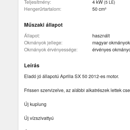
teljesítmény:
4 kW
(5 LE)
hengerűrtartalom:
50 cm³
Műszaki állapot
állapot:
használt
okmányok jellege:
magyar okmányok
okmányok érvényessége:
érvényes okmány
Leírás
Eladó jó állapotú Aprilia SX 50 2012-es motor.
Frissen szervizelve, az alábbi alkatrészek lettek cse
Új kuplung
Új vízszivattyú