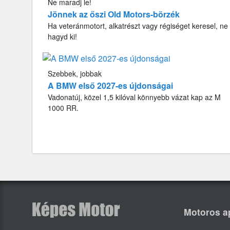
Ne maradj le!
Jönnek az őszi Old Motors-börzék
Ha veteránmotort, alkatrészt vagy régiséget keresel, ne
hagyd ki!
Szebbek, jobbak
A BMW első 2027-es újdonságai
Vadonatúj, közel 1,5 kilóval könnyebb vázat kap az M
1000 RR.
Motoros a