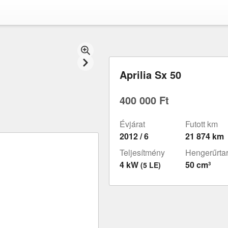
Aprilia Sx 50
400 000 Ft
Évjárat
Futott km
2012 / 6
21 874 km
Teljesítmény
Hengerűrta
4 kW
50 cm³
(5 LE)