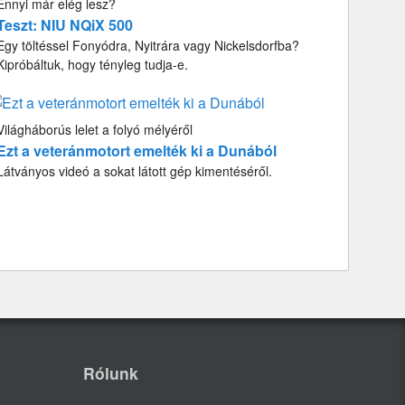
Ennyi már elég lesz?
Teszt: NIU NQiX 500
Egy töltéssel Fonyódra, Nyitrára vagy Nickelsdorfba?
Kipróbáltuk, hogy tényleg tudja-e.
Világháborús lelet a folyó mélyéről
Ezt a veteránmotort emelték ki a Dunából
Látványos videó a sokat látott gép kimentéséről.
Rólunk