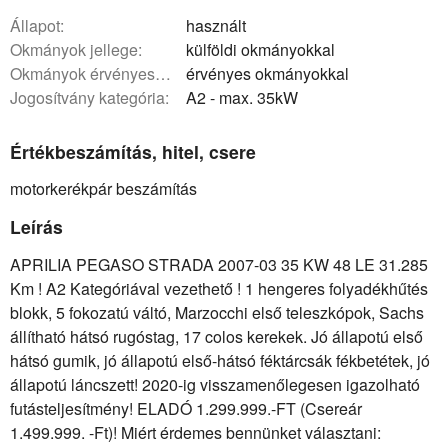
állapot:
használt
okmányok jellege:
külföldi okmányokkal
okmányok érvényessége:
érvényes okmányokkal
Jogosítvány kategória:
A2 - max. 35kW
Értékbeszámítás, hitel, csere
motorkerékpár beszámítás
Leírás
APRILIA PEGASO STRADA 2007-03 35 KW 48 LE 31.285
Km ! A2 Kategóriával vezethető ! 1 hengeres folyadékhűtés
blokk, 5 fokozatú váltó, Marzocchi első teleszkópok, Sachs
állítható hátsó rugóstag, 17 colos kerekek. Jó állapotú első
hátsó gumik, jó állapotú első-hátsó féktárcsák fékbetétek, jó
állapotú láncszett! 2020-ig visszamenőlegesen igazolható
futásteljesítmény! ELADÓ 1.299.999.-FT (Csereár
1.499.999. -Ft)! Miért érdemes bennünket választani: