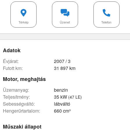
Térkép
Üzenet
Telefon
Adatok
évjárat:
2007 / 3
futott km:
31 897 km
Motor, meghajtás
üzemanyag:
benzin
teljesítmény:
35 kW
(47 LE)
sebességváltó:
lábváltó
hengerűrtartalom:
660 cm³
Műszaki állapot