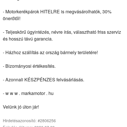
- Motorkerékpárok HITELRE is megvásárolhatók, 30%
önerőtől!
- Teljeskörű ügyintézés, névre írás, választható friss szerviz
és hosszú távú garancia.
- Házhoz szállítás az ország bármely területére!
- Bizományosi értékesítés.
- Azonnali KÉSZPÉNZES felvásárlásás.
- w w w . markamotor . hu
Velünk jó úton jár!
Hirdetésazonosító: #2806256