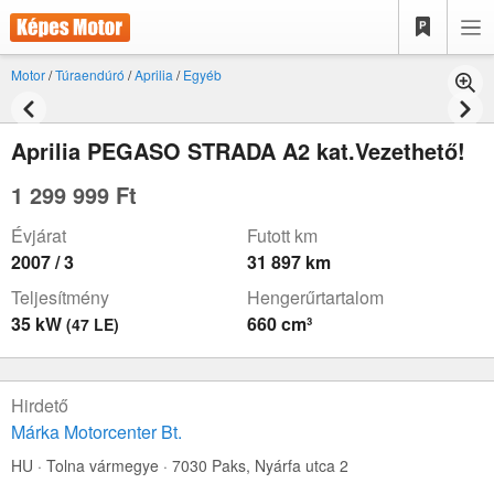
Motor
/
Túraendúró
/
Aprilia
/
Egyéb
Aprilia PEGASO STRADA A2 kat.Vezethető!
1 299 999 Ft
Évjárat
Futott km
2007 / 3
31 897 km
Teljesítmény
Hengerűrtartalom
35 kW
660 cm³
(47 LE)
Hirdető
Márka Motorcenter Bt.
HU · Tolna vármegye · 7030 Paks,
Nyárfa utca 2