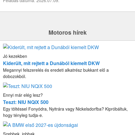
Feladás dátuma: 2026.07.09.
Motoros hírek
Jó kezekben
Kiderült, mit rejtett a Dunából kiemelt DKW
Megannyi felszerelés és eredeti alkatrész bukkant elő a
dobozokból.
Ennyi már elég lesz?
Teszt: NIU NQiX 500
Egy töltéssel Fonyódra, Nyitrára vagy Nickelsdorfba? Kipróbáltuk,
hogy tényleg tudja-e.
Szebbek, jobbak