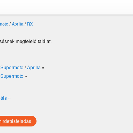
moto
/
Aprilia
/
RX
sésnek megfelelő találat.
/
Supermoto
/
Aprilia
»
/
Supermoto
»
»
etés
»
hirdetésfeladás