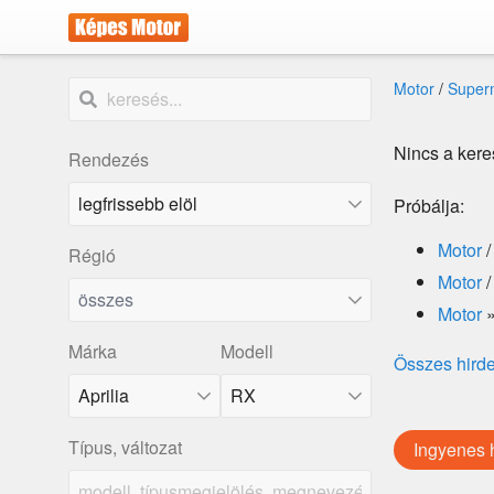
Motor
/
Super
Nincs a kere
Rendezés
Próbálja:
Motor
Régió
Motor
összes
Motor
Márka
Modell
Összes hird
Aprilia
RX
Típus, változat
Ingyenes 