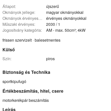
állapot:
újszerű
okmányok jellege:
magyar okmányokkal
okmányok érvényessége:
érvényes okmányokkal
műszaki érvényes:
2030 / 1
Jogosítvány kategória:
AM - max. 50cm³; 4kW
frissen szervizelt · balesetmentes
Külső
szín:
piros
Biztonság és Technika
sportkipufugó
Értékbeszámítás, hitel, csere
motorkerékpár beszámítás
Leírás