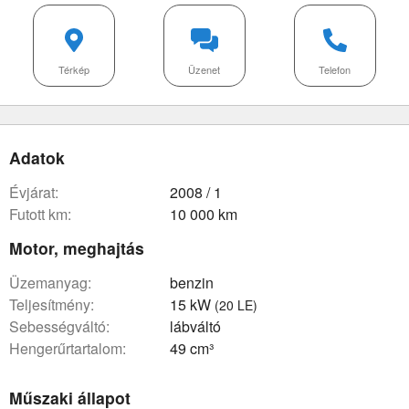
Térkép
Üzenet
Telefon
Adatok
évjárat:
2008 / 1
futott km:
10 000 km
Motor, meghajtás
üzemanyag:
benzin
teljesítmény:
15 kW
(20 LE)
sebességváltó:
lábváltó
hengerűrtartalom:
49 cm³
Műszaki állapot