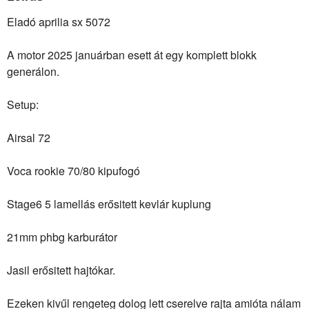
Eladó aprilia sx 5072
A motor 2025 januárban esett át egy komplett blokk
generálon.
Setup:
Airsal 72
Voca rookie 70/80 kipufogó
Stage6 5 lamellás erősitett kevlár kuplung
21mm phbg karburátor
Jasil erősitett hajtókar.
Ezeken kivűl rengeteg dolog lett cserelve rajta amióta nálam