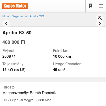
Motor
/
Segédmotor
/
Aprilia
/
SX
Aprilia SX 50
400 000 Ft
Évjárat
Futott km
2008 / 1
10 000 km
Teljesítmény
Hengerűrtartalom
15 kW
49 cm³
(20 LE)
Hirdető
Magánszemély: Baráth Dominik
HU · Fejér vármegye · 8060 Mór