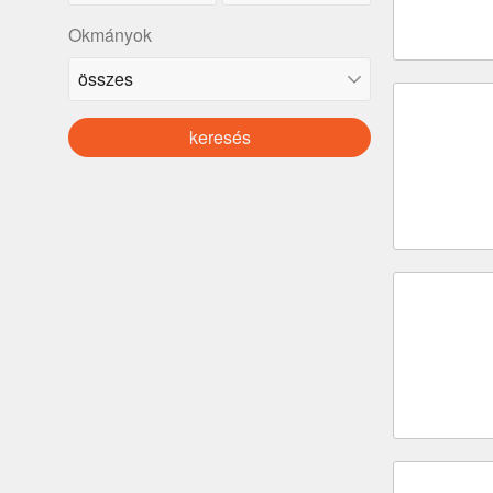
Okmányok
keresés