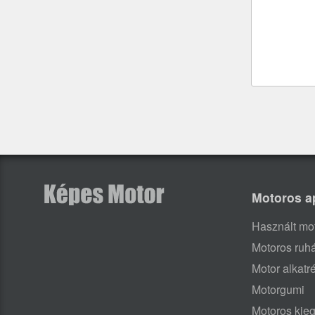
Motoros a
Használt mo
Motoros ruh
Motor alkatr
Motorgumi
Motoros kieg