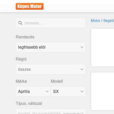
Motor
/
Segéd
Rendezés
Régió
összes
Márka
Modell
Aprilia
SX
Típus, változat