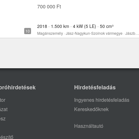
700 000 Ft
2018 · 1.500 km · 4 kW (5 LE) · 50 cm³
Magánszemély · Jász-Nagykun-Szolnok vármegye · Jászberény
próhirdetések
Hirdetésfeladás
tor
Ingyenes hirdetésfeladás
ázat
Kereskedőknek
ész
Használtautó
észítő