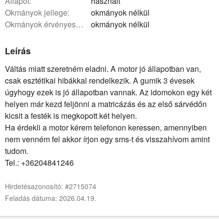
állapot:
használt
okmányok jellege:
okmányok nélkül
okmányok érvényessége:
okmányok nélkül
Leírás
Váltás miatt szeretném eladni. A motor jó állapotban van,
csak esztétikai hibákkal rendelkezik. A gumik 3 évesek
úgyhogy ezek is jó állapotban vannak. Az idomokon egy két
helyen már kezd feljönni a matricázás és az első sárvédőn
kicsit a festék is megkopott két helyen.
Ha érdekli a motor kérem telefonon keressen, amennyiben
nem venném fel akkor írjon egy sms-t és visszahívom amint
tudom.
Tel.: +36204841246
Hirdetésazonosító: #2715074
Feladás dátuma: 2026.04.19.