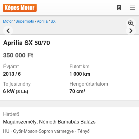
Motor
/
Supermoto
/
Aprilia
/
SX
Aprilia SX 50/70
350 000 Ft
Évjárat
Futott km
2013 / 6
1 000 km
Teljesítmény
Hengerűrtartalom
6 kW
70 cm³
(8 LE)
Hirdető
Magánszemély: Németh Barnabás Balázs
HU · Győr-Moson-Sopron vármegye · Tényő