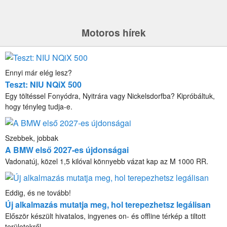
Motoros hírek
Ennyi már elég lesz?
Teszt: NIU NQiX 500
Egy töltéssel Fonyódra, Nyitrára vagy Nickelsdorfba? Kipróbáltuk,
hogy tényleg tudja-e.
Szebbek, jobbak
A BMW első 2027-es újdonságai
Vadonatúj, közel 1,5 kilóval könnyebb vázat kap az M 1000 RR.
Eddig, és ne tovább!
Új alkalmazás mutatja meg, hol terepezhetsz legálisan
Először készült hivatalos, ingyenes on- és offline térkép a tiltott
területekről.