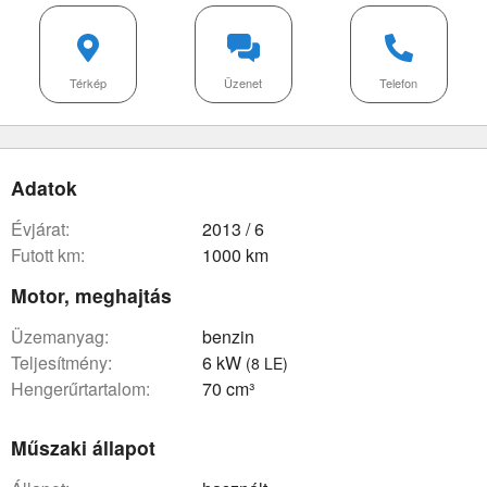
Térkép
Üzenet
Telefon
Adatok
évjárat:
2013 / 6
futott km:
1000 km
Motor, meghajtás
üzemanyag:
benzin
teljesítmény:
6 kW
(8 LE)
hengerűrtartalom:
70 cm³
Műszaki állapot