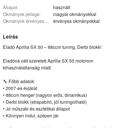
állapot:
használt
okmányok jellege:
magyar okmányokkal
okmányok érvényessége:
érvényes okmányokkal
Leírás
Eladó Aprilia SX 50 – 88ccm tuning, Derbi blokk!
Eladóvá vált szeretett Aprilia SX 50 motorom
kihasználatlanság miatt.
🔧 Főbb adatok:
• 2007-es évjárat
• 88ccm henger (nagyon erős, dinamikus)
• Derbi blokk (strapabíró, jól tuningolható)
• Jó műszaki és esztétikai állapot
• Könnyen indul, szépen jár