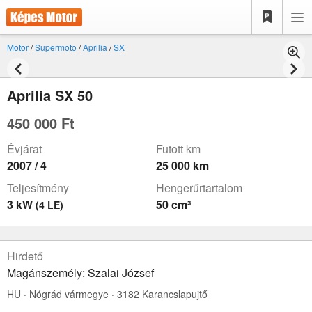
Motor
/
Supermoto
/
Aprilia
/
SX
Aprilia SX 50
450 000 Ft
Évjárat
Futott km
2007 / 4
25 000 km
Teljesítmény
Hengerűrtartalom
3 kW
50 cm³
(4 LE)
Hirdető
Magánszemély: Szalai József
HU · Nógrád vármegye · 3182 Karancslapujtő