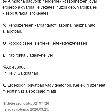
🏍️ A motor a nagyobb hengernek köszönhetően jóval
erősebb a gyárinál, élvezetes, húzós gép. Városba és
kisebb túrákra is tökéletes.
🛠️ Rendszeresen karbantartott, azonnal használható
állapotban.
🔄 Robogó csere is érdekel, értékegyeztetéssel!
📄 Papírokkal / adásvételivel
💰Ár: 450000
📍 Hely: Salgótarján
📞 Érdeklődni privátban vagy telefonon. Kérlek írj üzenetet
mielőtt hívsz a sok csaló miatt!
Hirdetésazonosító: #2797726
Feladás dátuma: 2026.03.25.