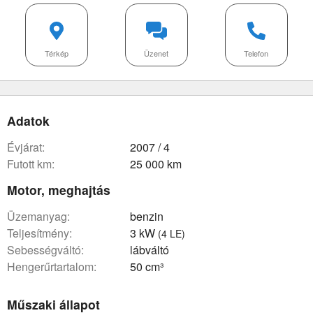
Térkép
Üzenet
Telefon
Adatok
évjárat:
2007 / 4
futott km:
25 000 km
Motor, meghajtás
üzemanyag:
benzin
teljesítmény:
3 kW
(4 LE)
sebességváltó:
lábváltó
hengerűrtartalom:
50 cm³
Műszaki állapot