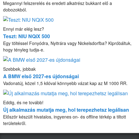
Megannyi felszerelés és eredeti alkatrész bukkant elő a
dobozokból.
Ennyi már elég lesz?
Teszt: NIU NQiX 500
Egy töltéssel Fonyódra, Nyitrára vagy Nickelsdorfba? Kipróbáltuk,
hogy tényleg tudja-e.
Szebbek, jobbak
A BMW első 2027-es újdonságai
Vadonatúj, közel 1,5 kilóval könnyebb vázat kap az M 1000 RR.
Eddig, és ne tovább!
Új alkalmazás mutatja meg, hol terepezhetsz legálisan
Először készült hivatalos, ingyenes on- és offline térkép a tiltott
területekről.