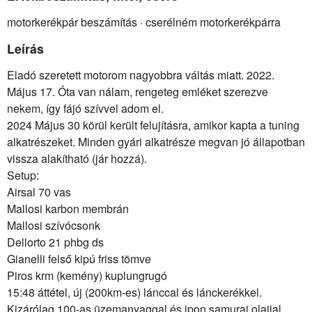
motorkerékpár beszámítás · cserélném motorkerékpárra
Leírás
Eladó szeretett motorom nagyobbra váltás miatt. 2022.
Május 17. Óta van nálam, rengeteg emléket szerezve
nekem, így fájó szívvel adom el.
2024 Május 30 körül került felujításra, amikor kapta a tuning
alkatrészeket. Minden gyári alkatrésze megvan jó állapotban
vissza alakítható (jár hozzá).
Setup:
Airsal 70 vas
Mallosi karbon membrán
Mallosi szívócsonk
Dellorto 21 phbg ds
Gianelli felső kipú friss tömve
Piros krm (kemény) kuplungrugó
15:48 áttétel, új (200km-es) lánccal és lánckerékkel.
Kizárólag 100-as üzemanyaggal és ipon samurai olajjal