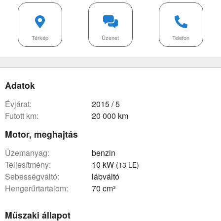
Térkép
Üzenet
Telefon
Adatok
évjárat:
2015 / 5
futott km:
20 000 km
Motor, meghajtás
üzemanyag:
benzin
teljesítmény:
10 kW
(13 LE)
sebességváltó:
lábváltó
hengerűrtartalom:
70 cm³
Műszaki állapot