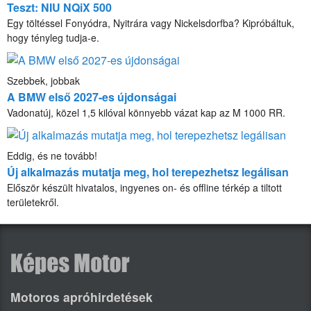
Teszt: NIU NQiX 500
Egy töltéssel Fonyódra, Nyitrára vagy Nickelsdorfba? Kipróbáltuk,
hogy tényleg tudja-e.
Szebbek, jobbak
A BMW első 2027-es újdonságai
Vadonatúj, közel 1,5 kilóval könnyebb vázat kap az M 1000 RR.
Eddig, és ne tovább!
Új alkalmazás mutatja meg, hol terepezhetsz legálisan
Először készült hivatalos, ingyenes on- és offline térkép a tiltott
területekről.
Motoros apróhirdetések