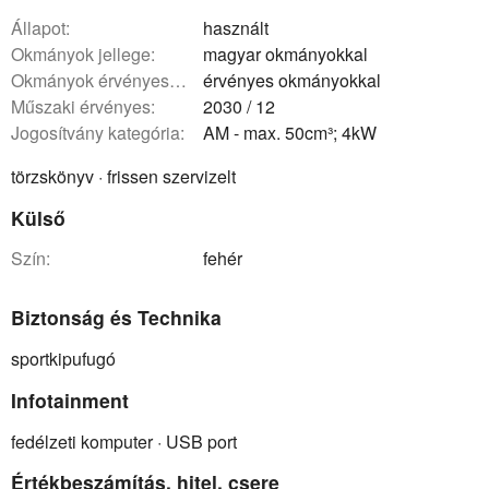
állapot:
használt
okmányok jellege:
magyar okmányokkal
okmányok érvényessége:
érvényes okmányokkal
műszaki érvényes:
2030 / 12
Jogosítvány kategória:
AM - max. 50cm³; 4kW
törzskönyv · frissen szervizelt
Külső
szín:
fehér
Biztonság és Technika
sportkipufugó
Infotainment
fedélzeti komputer · USB port
Értékbeszámítás, hitel, csere