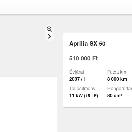
Aprilia SX 50
510 000 Ft
Évjárat
Futott km
2007 / 1
8 000 km
Teljesítmény
Hengerűrta
11 kW
80 cm³
(15 LE)