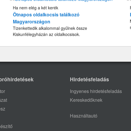
Ha nem elég a két kerék
Ötnapos oldalkocsis találkozó
Magyarországon
Tizenkettedik alkalommal gyűlnek össze
Kiskunfélegyházán az oldalkocsisok.
próhirdetések
Hirdetésfeladás
tor
Ingyenes hirdetésfeladás
ázat
Kereskedőknek
ész
Használtautó
észítő