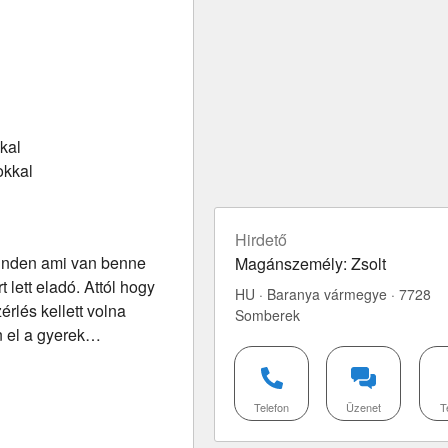
kal
okkal
Hirdető
 minden ami van benne
Magánszemély: Zsolt
 lett eladó. Attól hogy
HU · Baranya vármegye · 7728
rlés kellett volna
Somberek
n el a gyerek…
Telefon
Üzenet
T