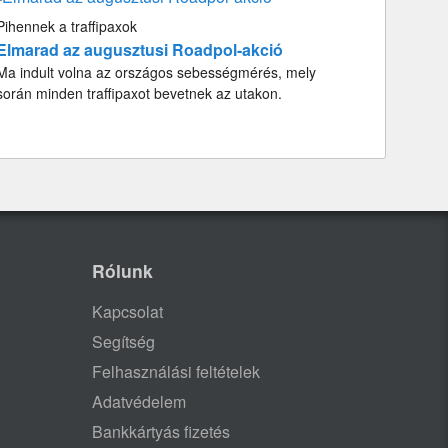
Pihennek a traffipaxok
Elmarad az augusztusi Roadpol-akció
Ma indult volna az országos sebességmérés, mely
során minden traffipaxot bevetnek az utakon.
Rólunk
Kapcsolat
Segítség
Felhasználási feltételek
Adatvédelem
Bankkártyás fizetés