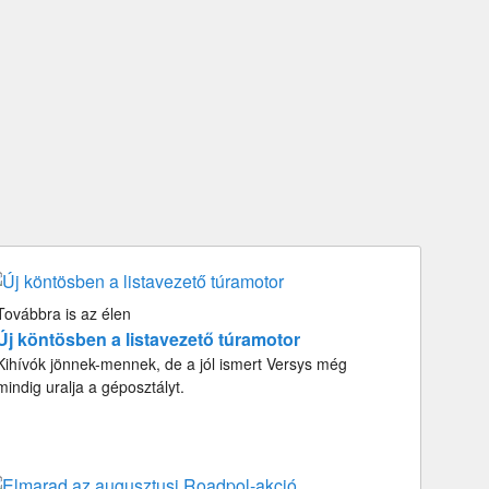
Továbbra is az élen
Új köntösben a listavezető túramotor
Kihívók jönnek-mennek, de a jól ismert Versys még
mindig uralja a géposztályt.