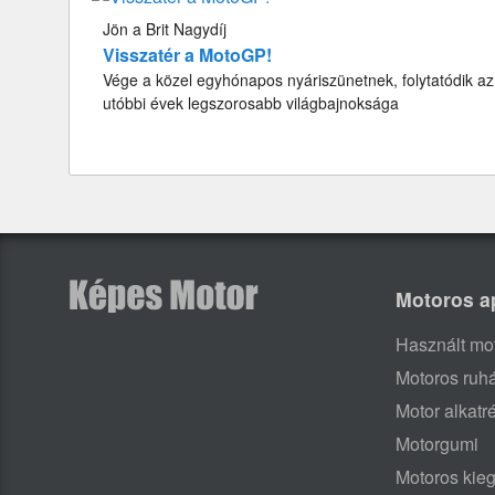
Jön a Brit Nagydíj
Visszatér a MotoGP!
Vége a közel egyhónapos nyáriszünetnek, folytatódik az
utóbbi évek legszorosabb világbajnoksága
Motoros a
Használt mo
Motoros ruh
Motor alkatr
Motorgumi
Motoros kieg