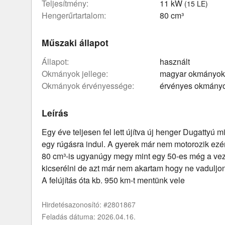
teljesítmény:
11 kW
(15 LE)
hengerűrtartalom:
80 cm³
Műszaki állapot
állapot:
használt
okmányok jellege:
magyar okmányok
okmányok érvényessége:
érvényes okmány
Leírás
Egy éve teljesen fel lett újítva új henger Dugattyú
egy rúgásra indul. A gyerek már nem motorozik ezért
80 cm³-is ugyanúgy megy mint egy 50-es még a vezé
kicserélni de azt már nem akartam hogy ne vaduljo
A felújítás óta kb. 950 km-t mentünk vele
Hirdetésazonosító: #2801867
Feladás dátuma: 2026.04.16.