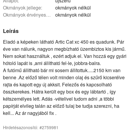
állapot:
újszerű
okmányok jellege:
okmányok nélkül
okmányok érvényessége:
okmányok nélkül
Leírás
Eladó a képeken látható Artic Cat xc 450 es quadunk. Pár
éve van nálunk, nagyon megbízható üzembiztos kis jármű.
Nem sokat használtuk , ezért adjuk el. Van hozzá egy gyári
hótoló lapát is ,ami állítható fel-le, jobbra-balra.
A futómű állítható bár mi sosem állítottuk.....2150 km van
benne .Az előző télen volt minden olaj és szűrő kicserélve
rajta és kapott egy új akksit. Felezős és kapcsolható
összkerekes. Hátra került egy box és egy lábtartó , így
kétszemélyes lett. Adás -vételivel tudom adni ,a többi
papírját elvileg talán az előző tulaj be tudja szerezni, ha
kell... Az ár nagyjából fix .
Hirdetésazonosító: #2759981