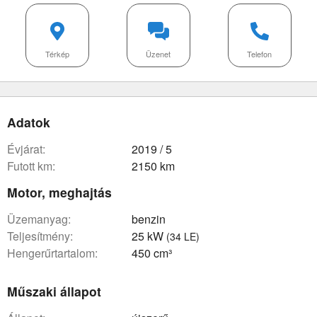
Térkép
Üzenet
Telefon
Adatok
évjárat:
2019 / 5
futott km:
2150 km
Motor, meghajtás
üzemanyag:
benzin
teljesítmény:
25 kW
(34 LE)
hengerűrtartalom:
450 cm³
Műszaki állapot