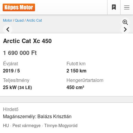
Motor
/
Quad
/
Arctic Cat
Arctic Cat Xc 450
1 690 000 Ft
Évjárat
Futott km
2019 / 5
2 150 km
Teljesítmény
Hengerűrtartalom
25 kW
450 cm³
(34 LE)
Hirdető
Magánszemély: Balázs Krisztián
HU · Pest vármegye · Tinnye-Mogyoród