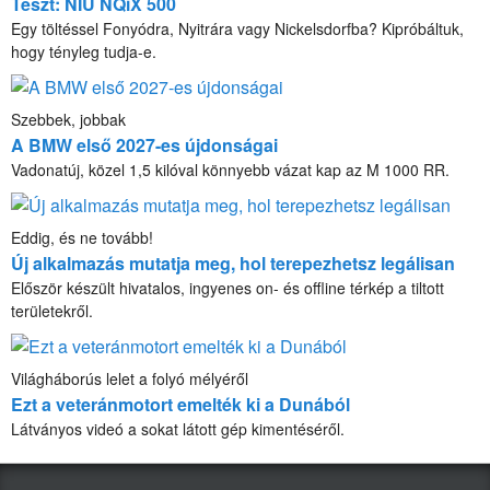
Teszt: NIU NQiX 500
Egy töltéssel Fonyódra, Nyitrára vagy Nickelsdorfba? Kipróbáltuk,
hogy tényleg tudja-e.
Szebbek, jobbak
A BMW első 2027-es újdonságai
Vadonatúj, közel 1,5 kilóval könnyebb vázat kap az M 1000 RR.
Eddig, és ne tovább!
Új alkalmazás mutatja meg, hol terepezhetsz legálisan
Először készült hivatalos, ingyenes on- és offline térkép a tiltott
területekről.
Világháborús lelet a folyó mélyéről
Ezt a veteránmotort emelték ki a Dunából
Látványos videó a sokat látott gép kimentéséről.