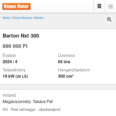
Motor
/
Endurókrossz
/
Barton
Barton Nxt 300
899 000 Ft
Évjárat
Üzemóra
2024 / 4
65 óra
Teljesítmény
Hengerűrtartalom
19 kW
300 cm³
(26 LE)
Hirdető
Magánszemély: Takács Pál
HU · Pest vármegye · Jászkarajenő