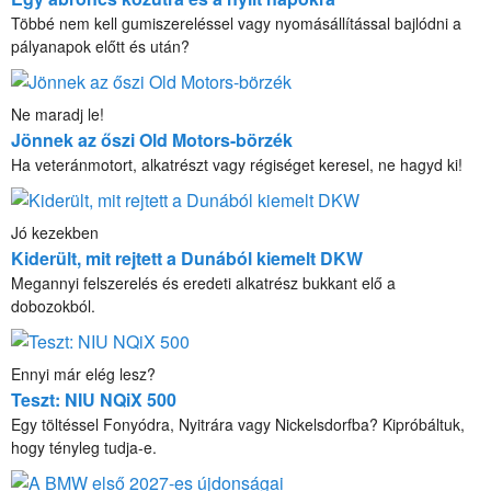
Többé nem kell gumiszereléssel vagy nyomásállítással bajlódni a
pályanapok előtt és után?
Ne maradj le!
Jönnek az őszi Old Motors-börzék
Ha veteránmotort, alkatrészt vagy régiséget keresel, ne hagyd ki!
Jó kezekben
Kiderült, mit rejtett a Dunából kiemelt DKW
Megannyi felszerelés és eredeti alkatrész bukkant elő a
dobozokból.
Ennyi már elég lesz?
Teszt: NIU NQiX 500
Egy töltéssel Fonyódra, Nyitrára vagy Nickelsdorfba? Kipróbáltuk,
hogy tényleg tudja-e.