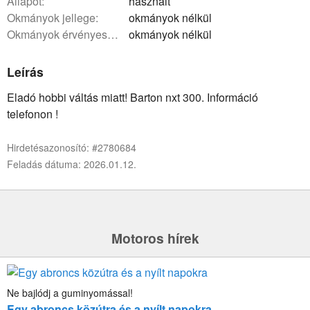
állapot:
használt
okmányok jellege:
okmányok nélkül
okmányok érvényessége:
okmányok nélkül
Leírás
Eladó hobbi váltás miatt! Barton nxt 300. Információ
telefonon !
Hirdetésazonosító: #2780684
Feladás dátuma: 2026.01.12.
Motoros hírek
Ne bajlódj a guminyomással!
Egy abroncs közútra és a nyílt napokra