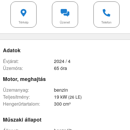
Térkép
Üzenet
Telefon
Adatok
évjárat:
2024 / 4
üzemóra:
65 óra
Motor, meghajtás
üzemanyag:
benzin
teljesítmény:
19 kW
(26 LE)
hengerűrtartalom:
300 cm³
Műszaki állapot