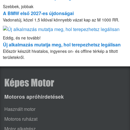
Szebbek, jobbak
A BMW első 2027-es újdonságai
Vadonatúj, közel 1,5 kilóval könnyebb vázat kap az M 1000 RR.
Eddig, és ne tovább!
Új alkalmazás mutatja meg, hol terepezhetsz legálisan
Először készült hivatalos, ingyenes on- és offline térkép a tiltott
területekről.
Motoros apróhirdetések
Használt motor
Motoros ruházat
Motor alkatrész