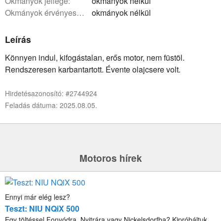
okmányok jellege:
okmányok nélkül
okmányok érvényessége:
okmányok nélkül
Leírás
Könnyen indul, kifogástalan, erős motor, nem füstöl.
Rendszeresen karbantartott. Évente olajcsere volt.
Hirdetésazonosító: #2744924
Feladás dátuma: 2025.08.05.
Motoros hírek
Ennyi már elég lesz?
Teszt: NIU NQiX 500
Egy töltéssel Fonyódra, Nyitrára vagy Nickelsdorfba? Kipróbáltuk,