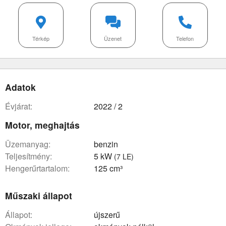
Térkép
Üzenet
Telefon
Adatok
évjárat:
2022 / 2
Motor, meghajtás
üzemanyag:
benzin
teljesítmény:
5 kW
(7 LE)
hengerűrtartalom:
125 cm³
Műszaki állapot
állapot:
újszerű