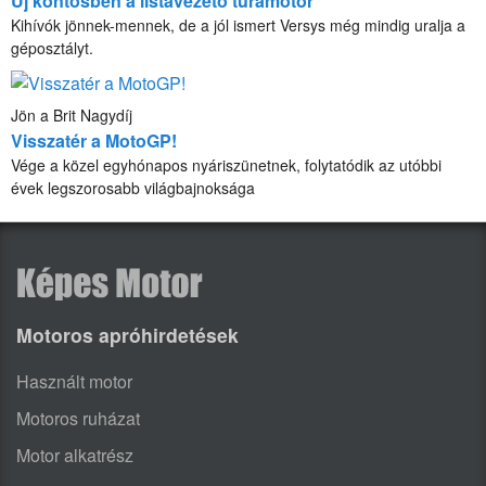
Új köntösben a listavezető túramotor
Kihívók jönnek-mennek, de a jól ismert Versys még mindig uralja a
géposztályt.
Jön a Brit Nagydíj
Visszatér a MotoGP!
Vége a közel egyhónapos nyáriszünetnek, folytatódik az utóbbi
évek legszorosabb világbajnoksága
Motoros apróhirdetések
Használt motor
Motoros ruházat
Motor alkatrész