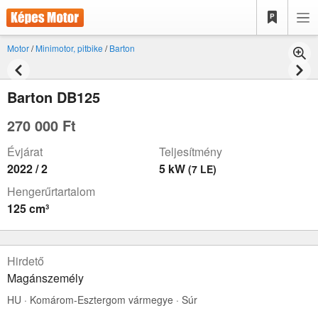
Motor
/
Minimotor, pitbike
/
Barton
Barton DB125
270 000 Ft
Évjárat
Teljesítmény
2022 / 2
5 kW
(7 LE)
Hengerűrtartalom
125 cm³
Hirdető
Magánszemély
HU · Komárom-Esztergom vármegye · Súr