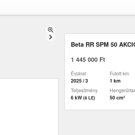
Beta RR SPM 50 AKCI
1 445 000 Ft
Évjárat
Futott km
2025 / 3
1 km
Teljesítmény
Hengerűrta
6 kW
50 cm³
(8 LE)