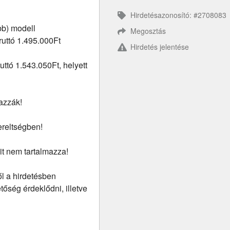
Hirdetésazonosító: #2708083
bb) modell
Megosztás
ruttó 1.495.000Ft
Hirdetés jelentése
ttó 1.543.050Ft, helyett
mazzák!
ereltségben!
it nem tartalmazza!
ől a hirdetésben
őség érdeklődni, illetve