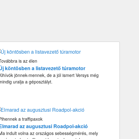
Továbbra is az élen
Új köntösben a listavezető túramotor
Kihívók jönnek-mennek, de a jól ismert Versys még
mindig uralja a géposztályt.
Pihennek a traffipaxok
Elmarad az augusztusi Roadpol-akció
Ma indult volna az országos sebességmérés, mely