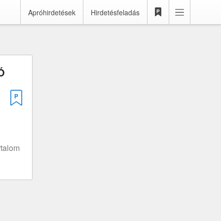
Apróhirdetések
Hirdetésfeladás
Ó
rtalom