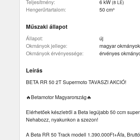
teljesítmény:
6 kW
(8 LE)
hengerűrtartalom:
50 cm³
Műszaki állapot
állapot:
új
okmányok jellege:
magyar okmányok
okmányok érvényessége:
érvényes okmány
Leírás
BETA RR 50 2T Supermoto TAVASZI AKCIÓ!
🔥Betamotor Magyarország🔥
Elérhetőek készletről a Beta legújabb 50 ccm super
Nehabozz, nyakunkon a szezon!
A Beta RR 50 Track modell 1.390.000Ft+Áfa, Bruttó 