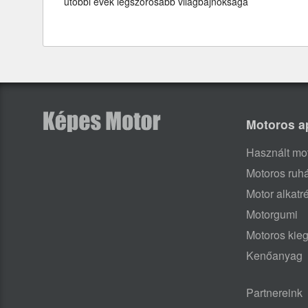
utóbbi évek legszorosabb világbajnoksága
Motoros a
Használt mo
Motoros ruh
Motor alkatr
Motorgumi
Motoros kieg
Kenőanyag
Partnereink