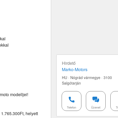
kal
okkal
Hirdető
Marko-Motors
HU · Nógrád vármegye · 3100
Salgótarján
moto modelljei!
Telefon
Üzenet
T
1.765.300Ft, helyett