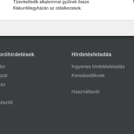
Tizenkettedik alkalommal gyűlnek össze
Kiskunfélegyházán az oldalkocsisok.
próhirdetések
Hirdetésfeladás
tor
Ingyenes hirdetésfeladás
ázat
Kereskedőknek
ész
Használtautó
észítő