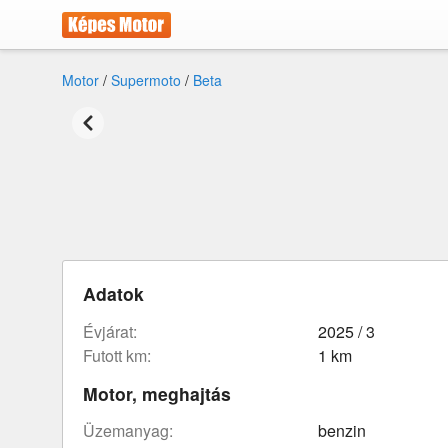
Motor
/
Supermoto
/
Beta
Adatok
évjárat:
2025 / 3
futott km:
1 km
Motor, meghajtás
üzemanyag:
benzin