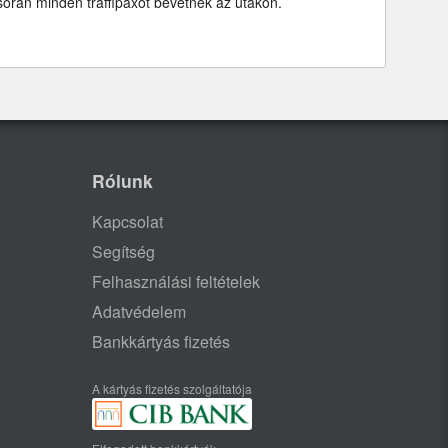
során minden traffipaxot bevetnek az utakon.
Rólunk
Kapcsolat
Segítség
Felhasználási feltételek
Adatvédelem
Bankkártyás fizetés
A kártyás fizetés szolgáltatója