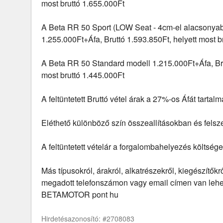
most bruttó 1.655.000Ft
A Beta RR 50 Sport (LOW Seat - 4cm-el alacsonya
1.255.000Ft+Áfa, Bruttó 1.593.850Ft, helyett most b
A Beta RR 50 Standard modell 1.215.000Ft+Áfa, Bru
most bruttó 1.445.000Ft
A feltüntetett Bruttó vétel árak a 27%-os Áfát tartal
Eléthető különböző szín összeallításokban és felsz
A feltüntetett vételár a forgalombahelyezés költsége
Más típusokról, árakról, alkatrészekről, kiegészítőkr
megadott telefonszámon vagy email címen van lehet
BETAMOTOR pont hu
Hirdetésazonosító: #2708083