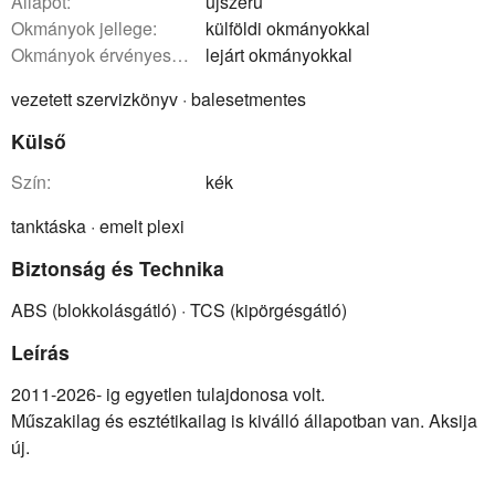
állapot:
újszerű
okmányok jellege:
külföldi okmányokkal
okmányok érvényessége:
lejárt okmányokkal
vezetett szervizkönyv · balesetmentes
Külső
szín:
kék
tanktáska · emelt plexi
Biztonság és Technika
ABS (blokkolásgátló) · TCS (kipörgésgátló)
Leírás
2011-2026- ig egyetlen tulajdonosa volt.
Műszakilag és esztétikailag is kiválló állapotban van. Aksija
új.