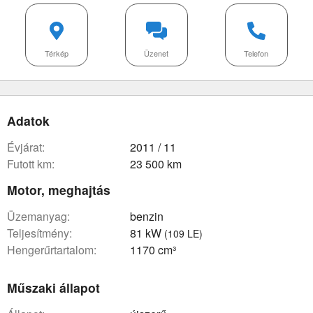
Térkép
Üzenet
Telefon
Adatok
évjárat:
2011 / 11
futott km:
23 500 km
Motor, meghajtás
üzemanyag:
benzin
teljesítmény:
81 kW
(109 LE)
hengerűrtartalom:
1170 cm³
Műszaki állapot