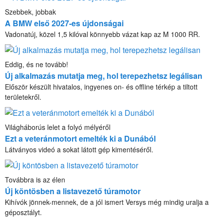
Szebbek, jobbak
A BMW első 2027-es újdonságai
Vadonatúj, közel 1,5 kilóval könnyebb vázat kap az M 1000 RR.
Eddig, és ne tovább!
Új alkalmazás mutatja meg, hol terepezhetsz legálisan
Először készült hivatalos, ingyenes on- és offline térkép a tiltott
területekről.
Világháborús lelet a folyó mélyéről
Ezt a veteránmotort emelték ki a Dunából
Látványos videó a sokat látott gép kimentéséről.
Továbbra is az élen
Új köntösben a listavezető túramotor
Kihívók jönnek-mennek, de a jól ismert Versys még mindig uralja a
géposztályt.