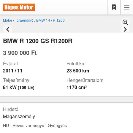
Motor
/
Túraendúró
/
BMW
/
R
/
R 1200
BMW R 1200 GS R1200R
3 900 000 Ft
Évjárat
Futott km
2011 / 11
23 500 km
Teljesítmény
Hengerűrtartalom
81 kW
1170 cm³
(109 LE)
Hirdető
Magánszemély
HU · Heves vármegye · Gyöngyös