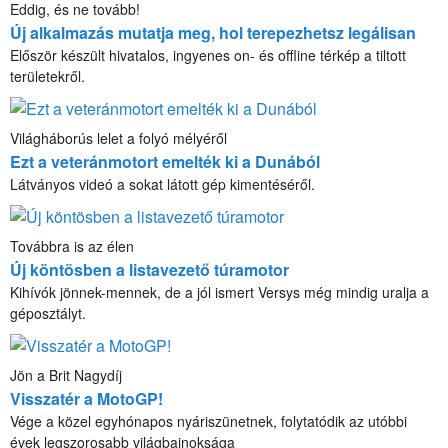
Eddig, és ne tovább!
Új alkalmazás mutatja meg, hol terepezhetsz legálisan
Először készült hivatalos, ingyenes on- és offline térkép a tiltott
területekről.
Világháborús lelet a folyó mélyéről
Ezt a veteránmotort emelték ki a Dunából
Látványos videó a sokat látott gép kimentéséről.
Továbbra is az élen
Új köntösben a listavezető túramotor
Kihívók jönnek-mennek, de a jól ismert Versys még mindig uralja a
géposztályt.
Jön a Brit Nagydíj
Visszatér a MotoGP!
Vége a közel egyhónapos nyáriszünetnek, folytatódik az utóbbi
évek legszorosabb világbajnoksága