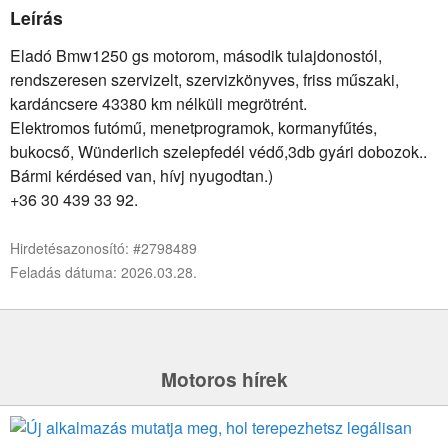
Leírás
Eladó Bmw1250 gs motorom, második tulajdonostól,
rendszeresen szervizelt, szervizkönyves, friss műszaki,
kardáncsere 43380 km nélküli megrötrént.
Elektromos futómű, menetprogramok, kormanyfűtés,
bukocső, Wünderlich szelepfedél védő,3db gyári dobozok..
Bármi kérdésed van, hívj nyugodtan.)
+36 30 439 33 92.
Hirdetésazonosító: #2798489
Feladás dátuma: 2026.03.28.
Motoros hírek