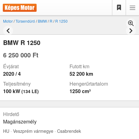
Motor
/
Túraendúró
/
BMW
/
R
/
R 1250
BMW R 1250
6 250 000 Ft
Évjárat
Futott km
2020 / 4
52 200 km
Teljesítmény
Hengerűrtartalom
100 kW
1250 cm³
(134 LE)
Hirdető
Magánszemély
HU · Veszprém vármegye · Csabrendek