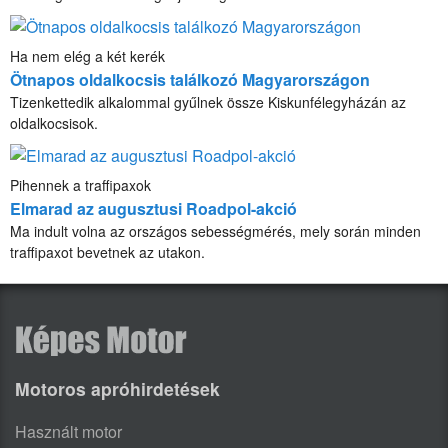
Ha nem elég a két kerék
Ötnapos oldalkocsis találkozó Magyarországon
Tizenkettedik alkalommal gyűlnek össze Kiskunfélegyházán az
oldalkocsisok.
Pihennek a traffipaxok
Elmarad az augusztusi Roadpol-akció
Ma indult volna az országos sebességmérés, mely során minden
traffipaxot bevetnek az utakon.
Motoros apróhirdetések
Használt motor