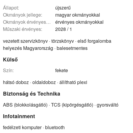
állapot:
újszerű
okmányok jellege:
magyar okmányokkal
okmányok érvényessége:
érvényes okmányokkal
műszaki érvényes:
2028 / 1
vezetett szervizkönyv · törzskönyv · első forgalomba
helyezés Magyarország · balesetmentes
Külső
szín:
fekete
hátsó doboz · oldaldoboz · állítható plexi
Biztonság és Technika
ABS (blokkolásgátló) · TCS (kipörgésgátló) · gyorsváltó
Infotainment
fedélzeti komputer · bluetooth