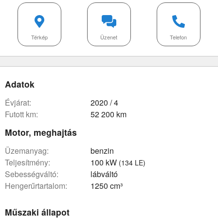
Térkép
Üzenet
Telefon
Adatok
évjárat:
2020 / 4
futott km:
52 200 km
Motor, meghajtás
üzemanyag:
benzin
teljesítmény:
100 kW
(134 LE)
sebességváltó:
lábváltó
hengerűrtartalom:
1250 cm³
Műszaki állapot