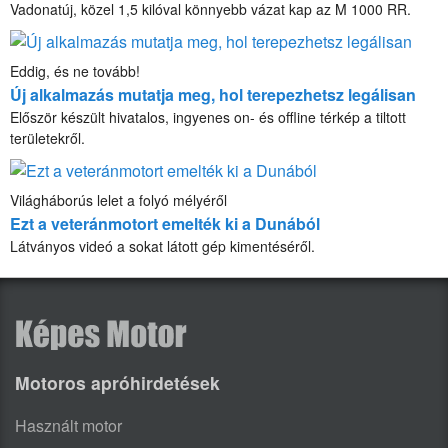
Vadonatúj, közel 1,5 kilóval könnyebb vázat kap az M 1000 RR.
Eddig, és ne tovább!
Új alkalmazás mutatja meg, hol terepezhetsz legálisan
Először készült hivatalos, ingyenes on- és offline térkép a tiltott
területekről.
Világháborús lelet a folyó mélyéről
Ezt a veteránmotort emelték ki a Dunából
Látványos videó a sokat látott gép kimentéséről.
Motoros apróhirdetések
Használt motor