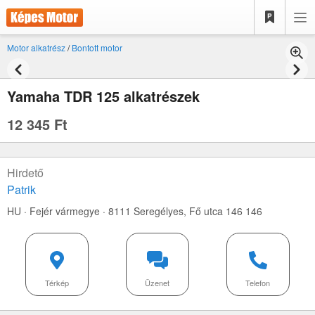
Motor alkatrész
/
Bontott motor
Yamaha TDR 125 alkatrészek
12 345 Ft
Hirdető
Patrik
HU · Fejér vármegye · 8111 Seregélyes,
Fő utca 146 146
Térkép
Üzenet
Telefon