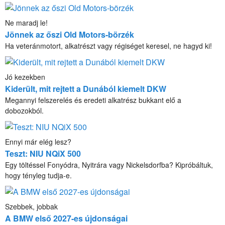
Ne maradj le!
Jönnek az őszi Old Motors-börzék
Ha veteránmotort, alkatrészt vagy régiséget keresel, ne hagyd ki!
Jó kezekben
Kiderült, mit rejtett a Dunából kiemelt DKW
Megannyi felszerelés és eredeti alkatrész bukkant elő a
dobozokból.
Ennyi már elég lesz?
Teszt: NIU NQiX 500
Egy töltéssel Fonyódra, Nyitrára vagy Nickelsdorfba? Kipróbáltuk,
hogy tényleg tudja-e.
Szebbek, jobbak
A BMW első 2027-es újdonságai