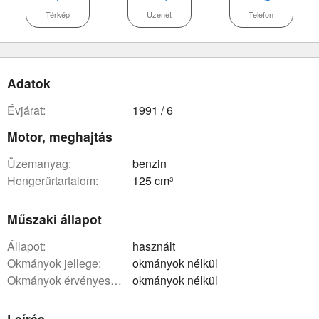
Térkép
Üzenet
Telefon
Adatok
évjárat:
1991 / 6
Motor, meghajtás
üzemanyag:
benzin
hengerűrtartalom:
125 cm³
Műszaki állapot
állapot:
használt
okmányok jellege:
okmányok nélkül
okmányok érvényessége:
okmányok nélkül
Leírás