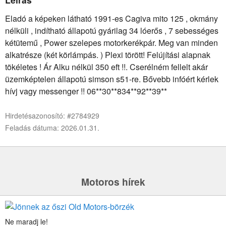
Eladó a képeken látható 1991-es Cagiva mito 125 , okmány
nélküli , indítható állapotú gyárilag 34 lóerős , 7 sebességes
kétütemű , Power szelepes motorkerékpár. Meg van minden
alkatrésze (két körlámpás. ) Plexi törött! Felújítási alapnak
tökéletes ! Ár Alku nélkül 350 eft !!. Cserélném fellelt akár
üzemképtelen állapotú simson s51-re. Bővebb infóért kérlek
hívj vagy messenger !! 06**30**834**92**39**
Hirdetésazonosító: #2784929
Feladás dátuma: 2026.01.31.
Motoros hírek
Ne maradj le!