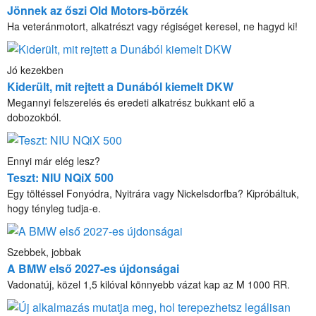
Jönnek az őszi Old Motors-börzék
Ha veteránmotort, alkatrészt vagy régiséget keresel, ne hagyd ki!
Jó kezekben
Kiderült, mit rejtett a Dunából kiemelt DKW
Megannyi felszerelés és eredeti alkatrész bukkant elő a
dobozokból.
Ennyi már elég lesz?
Teszt: NIU NQiX 500
Egy töltéssel Fonyódra, Nyitrára vagy Nickelsdorfba? Kipróbáltuk,
hogy tényleg tudja-e.
Szebbek, jobbak
A BMW első 2027-es újdonságai
Vadonatúj, közel 1,5 kilóval könnyebb vázat kap az M 1000 RR.