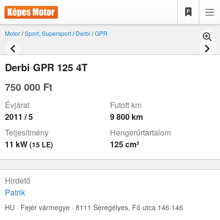
Motor
/
Sport, Supersport
/
Derbi
/
GPR
Derbi GPR 125 4T
750 000 Ft
Évjárat
Futott km
2011 / 5
9 800 km
Teljesítmény
Hengerűrtartalom
11 kW
125 cm³
(15 LE)
Hirdető
Patrik
HU · Fejér vármegye · 8111 Seregélyes,
Fő utca 146 146