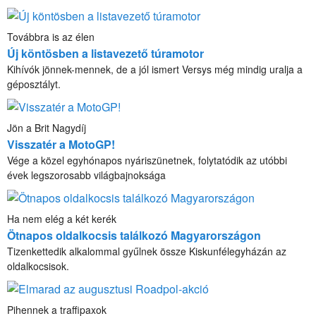
Továbbra is az élen
Új köntösben a listavezető túramotor
Kihívók jönnek-mennek, de a jól ismert Versys még mindig uralja a
géposztályt.
Jön a Brit Nagydíj
Visszatér a MotoGP!
Vége a közel egyhónapos nyáriszünetnek, folytatódik az utóbbi
évek legszorosabb világbajnoksága
Ha nem elég a két kerék
Ötnapos oldalkocsis találkozó Magyarországon
Tizenkettedik alkalommal gyűlnek össze Kiskunfélegyházán az
oldalkocsisok.
Pihennek a traffipaxok