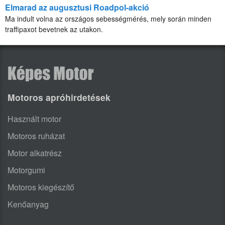
Elmarad az augusztusi Roadpol-akció
Ma indult volna az országos sebességmérés, mely során minden
traffipaxot bevetnek az utakon.
Motoros apróhirdetések
Használt motor
Motoros ruházat
Motor alkatrész
Motorgumi
Motoros kiegészítő
Kenőanyag