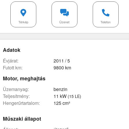
Térkép
Üzenet
Telefon
Adatok
évjárat:
2011 / 5
futott km:
9800 km
Motor, meghajtás
üzemanyag:
benzin
teljesítmény:
11 kW
(15 LE)
hengerűrtartalom:
125 cm³
Műszaki állapot