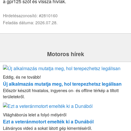
a gpr125 szót és vissza hívlak.
Hirdetésazonosító: #2810160
Feladás dátuma: 2026.07.28.
Motoros hírek
Eddig, és ne tovább!
Új alkalmazás mutatja meg, hol terepezhetsz legálisan
Először készült hivatalos, ingyenes on- és offline térkép a tiltott
területekről.
Világháborús lelet a folyó mélyéről
Ezt a veteránmotort emelték ki a Dunából
Látványos videó a sokat látott gép kimentéséről.