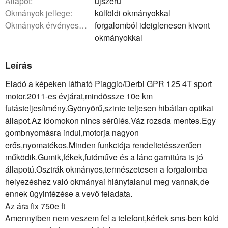
állapot:
újszerű
okmányok jellege:
külföldi okmányokkal
okmányok érvényessége:
forgalomból ideiglenesen kivont
okmányokkal
Leírás
Eladó a képeken látható Piaggio/Derbi GPR 125 4T sport
motor.2011-es évjárat,mindössze 10e km
futásteljesítmény.Gyönyörű,szinte teljesen hibátlan optikai
állapot.Az Idomokon nincs sérülés.Váz rozsda mentes.Egy
gombnyomásra indul,motorja nagyon
erős,nyomatékos.Minden funkciója rendeltetésszerűen
működik.Gumik,fékek,futóműve és a lánc garnitúra is jó
állapotú.Osztrák okmányos,természetesen a forgalomba
helyezéshez való okmányai hiánytalanul meg vannak,de
ennek ügyintézése a vevő feladata.
Az ára fix 750e ft
Amennyiben nem veszem fel a telefont,kérlek sms-ben küld