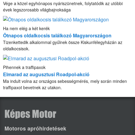
Vége a közel egyhónapos nyáriszünetnek, folytatódik az utóbbi
évek legszorosabb világbajnoksága
Ha nem elég a két kerék
Ötnapos oldalkocsis találkozó Magyarországon
Tizenkettedik alkalommal gyűlnek össze Kiskunfélegyházán az
oldalkocsisok.
Pihennek a traffipaxok
Elmarad az augusztusi Roadpol-akció
Ma indult volna az országos sebességmérés, mely során minden
traffipaxot bevetnek az utakon.
Motoros apróhirdetések