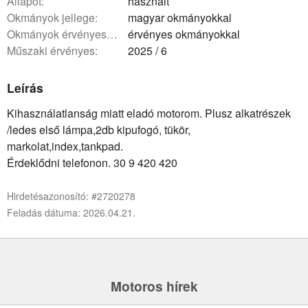
állapot:
használt
okmányok jellege:
magyar okmányokkal
okmányok érvényessége:
érvényes okmányokkal
műszaki érvényes:
2025 / 6
Leírás
Kihasználatlanság miatt eladó motorom. Plusz alkatrészek
/ledes első lámpa,2db kipufogó, tükör,
markolat,index,tankpad.
Érdeklődni telefonon. 30 9 420 420
Hirdetésazonosító: #2720278
Feladás dátuma: 2026.04.21.
Motoros hírek