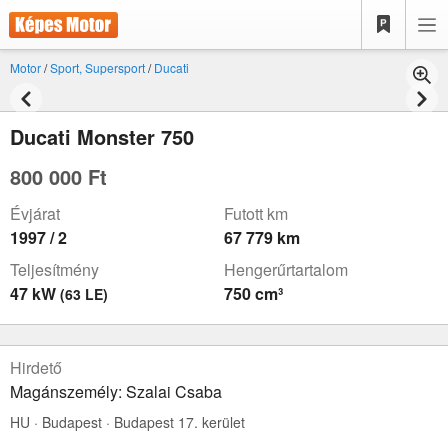
Motor
/
Sport, Supersport
/
Ducati
Ducati Monster 750
800 000 Ft
Évjárat
Futott km
1997 / 2
67 779 km
Teljesítmény
Hengerűrtartalom
47 kW
750 cm³
(63 LE)
Hirdető
Magánszemély: Szalai Csaba
HU · Budapest · Budapest 17. kerület