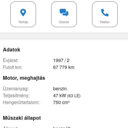
Térkép
Üzenet
Telefon
Adatok
évjárat:
1997 / 2
futott km:
67 779 km
Motor, meghajtás
üzemanyag:
benzin
teljesítmény:
47 kW
(63 LE)
hengerűrtartalom:
750 cm³
Műszaki állapot