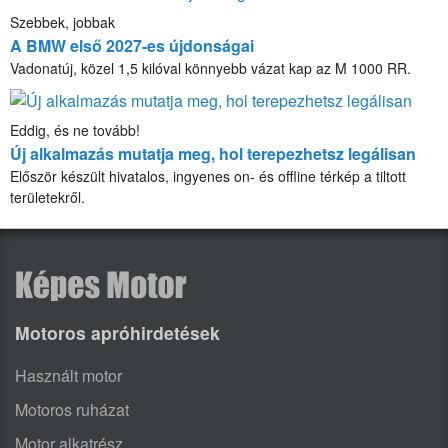
Szebbek, jobbak
A BMW első 2027-es újdonságai
Vadonatúj, közel 1,5 kilóval könnyebb vázat kap az M 1000 RR.
Eddig, és ne tovább!
Új alkalmazás mutatja meg, hol terepezhetsz legálisan
Először készült hivatalos, ingyenes on- és offline térkép a tiltott
területekről.
Motoros apróhirdetések
Használt motor
Motoros ruházat
Motor alkatrész