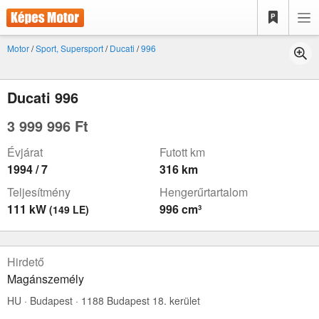
Motor
/
Sport, Supersport
/
Ducati
/
996
Ducati 996
3 999 996 Ft
Évjárat
Futott km
1994 / 7
316 km
Teljesítmény
Hengerűrtartalom
111 kW
996 cm³
(149 LE)
Hirdető
Magánszemély
HU · Budapest · 1188 Budapest 18. kerület