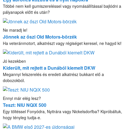
Többé nem kell gumiszereléssel vagy nyomásállítással bajlódni a
pályanapok előtt és után?
Ne maradj le!
Jönnek az őszi Old Motors-börzék
Ha veteránmotort, alkatrészt vagy régiséget keresel, ne hagyd ki!
Jó kezekben
Kiderült, mit rejtett a Dunából kiemelt DKW
Megannyi felszerelés és eredeti alkatrész bukkant elő a
dobozokból.
Ennyi már elég lesz?
Teszt: NIU NQiX 500
Egy töltéssel Fonyódra, Nyitrára vagy Nickelsdorfba? Kipróbáltuk,
hogy tényleg tudja-e.