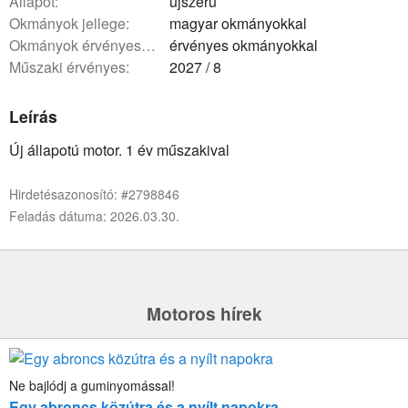
állapot:
újszerű
okmányok jellege:
magyar okmányokkal
okmányok érvényessége:
érvényes okmányokkal
műszaki érvényes:
2027 / 8
Leírás
Új állapotú motor. 1 év műszakival
Hirdetésazonosító: #2798846
Feladás dátuma: 2026.03.30.
Motoros hírek
Ne bajlódj a guminyomással!
Egy abroncs közútra és a nyílt napokra