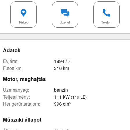
Térkép
Üzenet
Telefon
Adatok
évjárat:
1994 / 7
futott km:
316 km
Motor, meghajtás
üzemanyag:
benzin
teljesítmény:
111 kW
(149 LE)
hengerűrtartalom:
996 cm³
Műszaki állapot