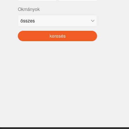
Okmányok
keresés