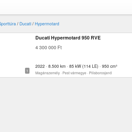
Sporttúra
/
Ducati
/
Hypermotard
Ducati Hypermotard 950 RVE
4 300 000 Ft
2022 · 8.500 km · 85 kW (114 LE) · 950 cm³
Magánszemély · Pest vármegye · Pilisborosjenő