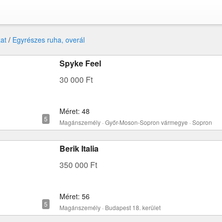
at
/
Egyrészes ruha, overál
Spyke Feel
30 000 Ft
Méret: 48
Magánszemély · Győr-Moson-Sopron vármegye · Sopron
Berik Italia
350 000 Ft
Méret: 56
Magánszemély · Budapest 18. kerület