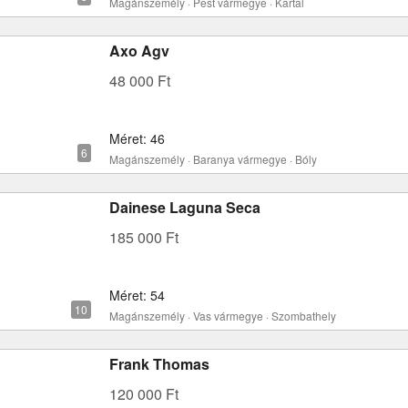
Magánszemély · Pest vármegye · Kartal
Axo Agv
48 000 Ft
Méret: 46
Magánszemély · Baranya vármegye · Bóly
Dainese Laguna Seca
185 000 Ft
Méret: 54
Magánszemély · Vas vármegye · Szombathely
Frank Thomas
120 000 Ft