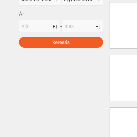
Ár
-
keresés