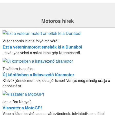
Motoros hírek
Világháborús lelet a folyó mélyéről
Ezt a veteránmotort emelték ki a Dunából
Látványos videó a sokat látott gép kimentéséről.
Továbbra is az élen
Új köntösben a listavezető túramotor
Kihívók jönnek-mennek, de a jól ismert Versys még mindig uralja a
géposztályt.
Jön a Brit Nagydíj
Visszatér a MotoGP!
Vége a közel egyhónapos nyáriszünetnek, folytatódik az utóbbi