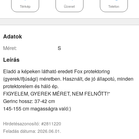
Térkép
Üzenet
Telefon
Adatok
méret:
S
Leírás
Eladó a képeken látható eredeti Fox protektoring
(gyerek/ifjúsági) méretben. Használt, de jó állapotú, minden
protektorelem és háló ép.
FIGYELEM, GYEREK MÉRET, NEM FELNŐTT!”
Gerinc hossz: 37-42 cm
145-155 cm magasságra való:)
Hirdetésazonosító: #2811220
Feladás dátuma: 2026.06.01.