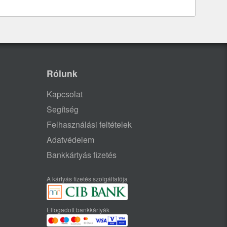
Rólunk
Kapcsolat
Segítség
Felhasználási feltételek
Adatvédelem
Bankkártyás fizetés
A kártyás fizetés szolgáltatója
Elfogadott bankkártyák