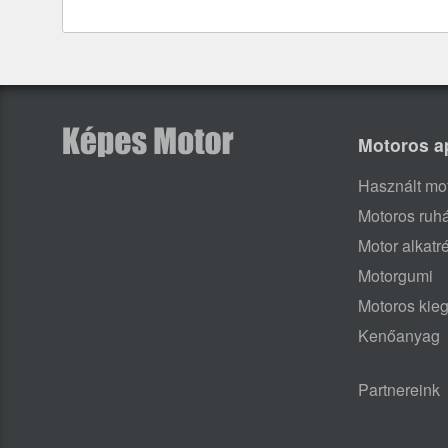
Motoros a
Használt mo
Motoros ruh
Motor alkatr
Motorgumi
Motoros kieg
Kenőanyag
Partnereink