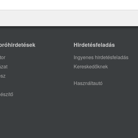
próhirdetések
Hirdetésfeladás
tor
Ingyenes hirdetésfeladás
ázat
Kereskedőknek
ész
Használtautó
észítő