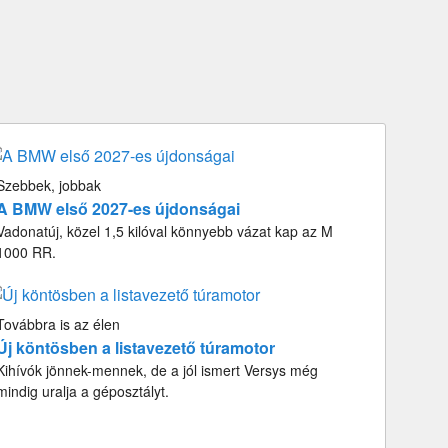
Szebbek, jobbak
A BMW első 2027-es újdonságai
Vadonatúj, közel 1,5 kilóval könnyebb vázat kap az M
1000 RR.
Továbbra is az élen
Új köntösben a listavezető túramotor
Kihívók jönnek-mennek, de a jól ismert Versys még
mindig uralja a géposztályt.