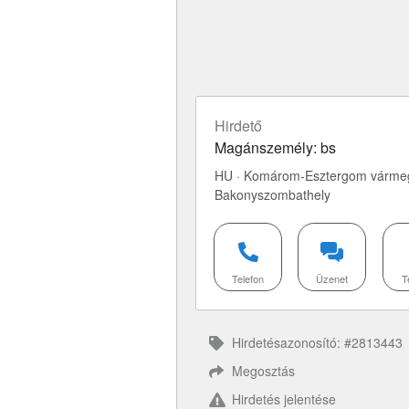
Hirdető
Magánszemély: bs
HU · Komárom-Esztergom vármeg
Bakonyszombathely
Telefon
Üzenet
T
Hirdetésazonosító: #2813443
Megosztás
Hirdetés jelentése