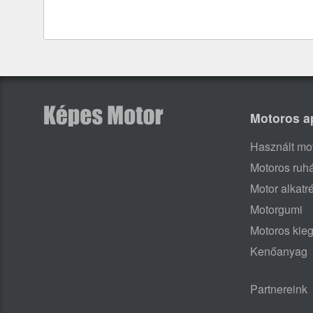
Motoros a
Használt mo
Motoros ruh
Motor alkatr
Motorgumi
Motoros kieg
Kenőanyag
Partnereink