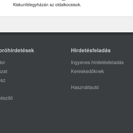
Kiskunfélegyházán az oldalkocsisok.
próhirdetések
Hirdetésfeladás
tor
Ingyenes hirdetésfeladás
ázat
Kereskedőknek
ész
Használtautó
észítő