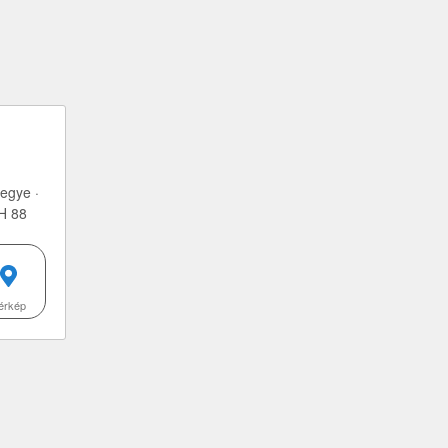
egye ·
H 88
érkép