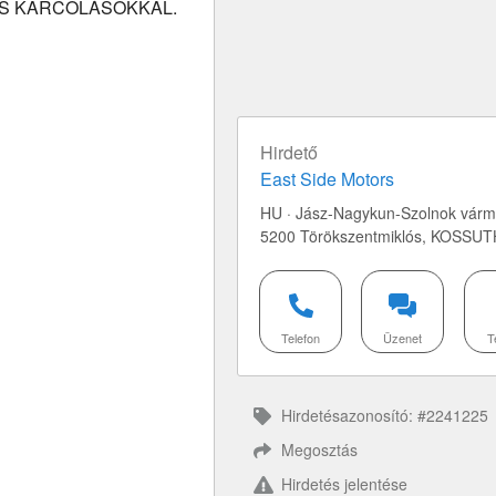
IS KARCOLÁSOKKAL.
Hirdető
East Side Motors
HU · Jász-Nagykun-Szolnok várm
5200 Törökszentmiklós,
KOSSUT
Telefon
Üzenet
T
Hirdetésazonosító: #2241225
Megosztás
Hirdetés jelentése