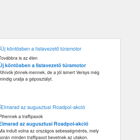
Továbbra is az élen
Új köntösben a listavezető túramotor
Kihívók jönnek-mennek, de a jól ismert Versys még
mindig uralja a géposztályt.
Pihennek a traffipaxok
Elmarad az augusztusi Roadpol-akció
Ma indult volna az országos sebességmérés, mely
során minden traffipaxot bevetnek az utakon.