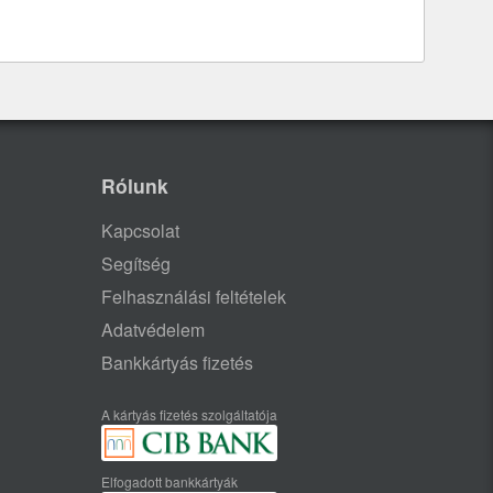
Rólunk
Kapcsolat
Segítség
Felhasználási feltételek
Adatvédelem
Bankkártyás fizetés
A kártyás fizetés szolgáltatója
Elfogadott bankkártyák