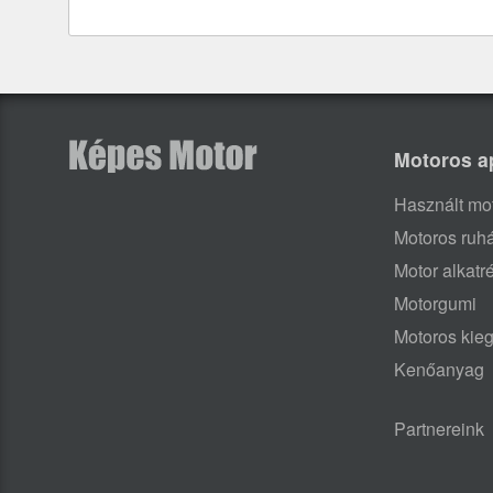
Motoros a
Használt mo
Motoros ruh
Motor alkatr
Motorgumi
Motoros kieg
Kenőanyag
Partnereink