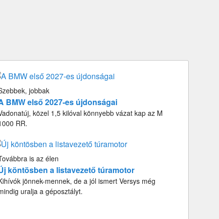
Szebbek, jobbak
A BMW első 2027-es újdonságai
Vadonatúj, közel 1,5 kilóval könnyebb vázat kap az M
1000 RR.
Továbbra is az élen
Új köntösben a listavezető túramotor
Kihívók jönnek-mennek, de a jól ismert Versys még
mindig uralja a géposztályt.