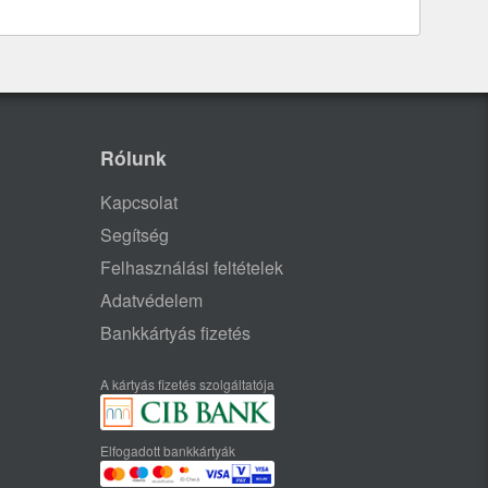
Rólunk
Kapcsolat
Segítség
Felhasználási feltételek
Adatvédelem
Bankkártyás fizetés
A kártyás fizetés szolgáltatója
Elfogadott bankkártyák