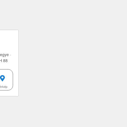
egye ·
H 88
érkép