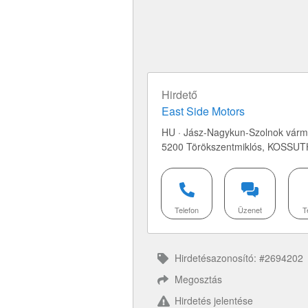
Hirdető
East Side Motors
HU · Jász-Nagykun-Szolnok várm
5200 Törökszentmiklós,
KOSSUT
Telefon
Üzenet
T
Hirdetésazonosító: #2694202
Megosztás
Hirdetés jelentése