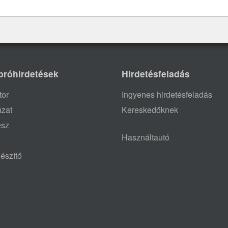
próhirdetések
Hirdetésfeladás
tor
Ingyenes hirdetésfeladás
ázat
Kereskedőknek
ész
Használtautó
észítő