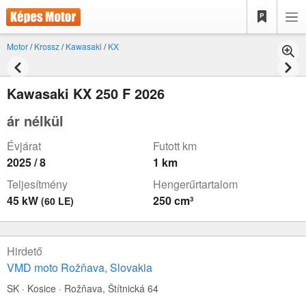
Motor
/
Krossz
/
Kawasaki
/
KX
Kawasaki KX 250 F 2026
ár nélkül
Évjárat
Futott km
2025 / 8
1 km
Teljesítmény
Hengerűrtartalom
45 kW
250 cm³
(60 LE)
Hirdető
VMD moto Rožňava, Slovakia
SK · Kosice · Rožňava,
Štítnická 64