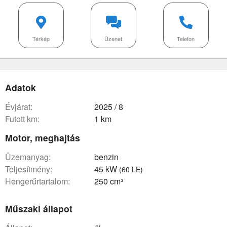
Térkép
Üzenet
Telefon
Adatok
évjárat:
2025 / 8
futott km:
1 km
Motor, meghajtás
üzemanyag:
benzin
teljesítmény:
45 kW
(60 LE)
hengerűrtartalom:
250 cm³
Műszaki állapot