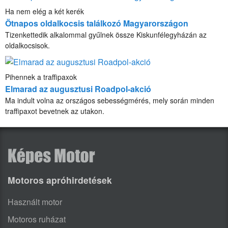
Ha nem elég a két kerék
Ötnapos oldalkocsis találkozó Magyarországon
Tizenkettedik alkalommal gyűlnek össze Kiskunfélegyházán az
oldalkocsisok.
Pihennek a traffipaxok
Elmarad az augusztusi Roadpol-akció
Ma indult volna az országos sebességmérés, mely során minden
traffipaxot bevetnek az utakon.
Motoros apróhirdetések
Használt motor
Motoros ruházat