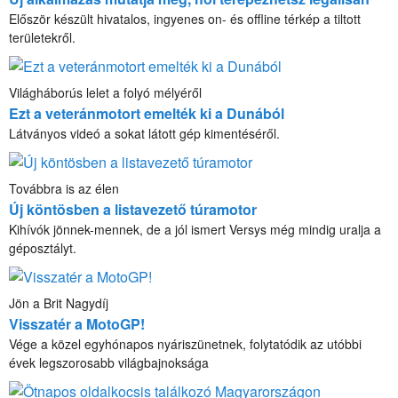
Először készült hivatalos, ingyenes on- és offline térkép a tiltott
területekről.
Világháborús lelet a folyó mélyéről
Ezt a veteránmotort emelték ki a Dunából
Látványos videó a sokat látott gép kimentéséről.
Továbbra is az élen
Új köntösben a listavezető túramotor
Kihívók jönnek-mennek, de a jól ismert Versys még mindig uralja a
géposztályt.
Jön a Brit Nagydíj
Visszatér a MotoGP!
Vége a közel egyhónapos nyáriszünetnek, folytatódik az utóbbi
évek legszorosabb világbajnoksága