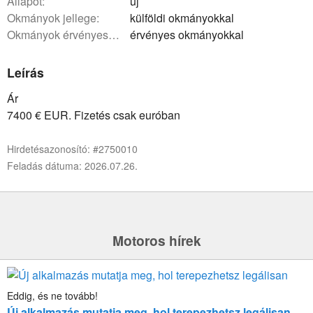
állapot:
új
okmányok jellege:
külföldi okmányokkal
okmányok érvényessége:
érvényes okmányokkal
Leírás
Ár
7400 € EUR. Fizetés csak euróban
Hirdetésazonosító: #2750010
Feladás dátuma: 2026.07.26.
Motoros hírek
Eddig, és ne tovább!
Új alkalmazás mutatja meg, hol terepezhetsz legálisan