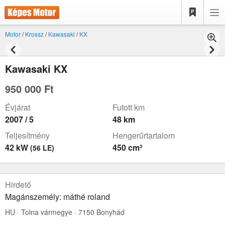
Motor
/
Krossz
/
Kawasaki
/
KX
Kawasaki KX
950 000 Ft
Évjárat
Futott km
2007 / 5
48 km
Teljesítmény
Hengerűrtartalom
42 kW
450 cm³
(56 LE)
Hirdető
Magánszemély: máthé roland
HU · Tolna vármegye · 7150 Bonyhád