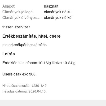
állapot:
használt
okmányok jellege:
okmányok nélkül
okmányok érvényessége:
okmányok nélkül
frissen szervizelt
Értékbeszámítás, hitel, csere
motorkerékpár beszámítás
Leírás
Érdeklődni telefonon 10-16ig illetve 19-24ig
Csere csak exc 300.
Hirdetésazonosító: #2801849
Feladás dátuma: 2026.04.15.