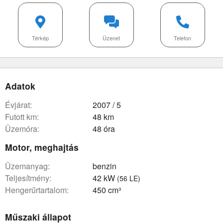
Térkép
Üzenet
Telefon
Adatok
évjárat:
2007 / 5
futott km:
48 km
üzemóra:
48 óra
Motor, meghajtás
üzemanyag:
benzin
teljesítmény:
42 kW
(56 LE)
hengerűrtartalom:
450 cm³
Műszaki állapot