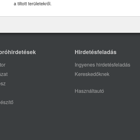
a tiltott területekről.
próhirdetések
Hirdetésfeladás
tor
Ingyenes hirdetésfeladás
ázat
Kereskedőknek
ész
Használtautó
észítő