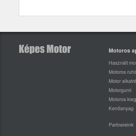
Motoros a
Használt mo
Motoros ruh
Motor alkatr
Motorgumi
Motoros kieg
Kenőanyag
Partnereink