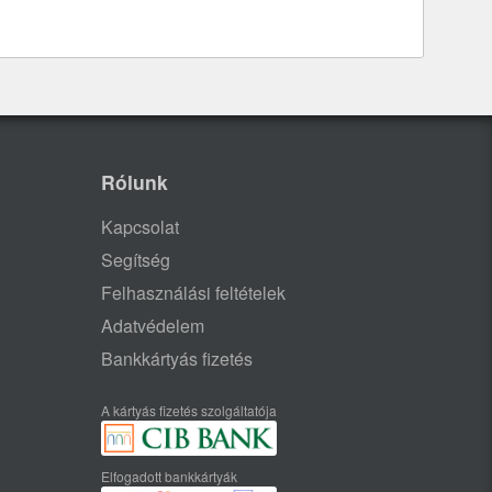
Rólunk
Kapcsolat
Segítség
Felhasználási feltételek
Adatvédelem
Bankkártyás fizetés
A kártyás fizetés szolgáltatója
Elfogadott bankkártyák