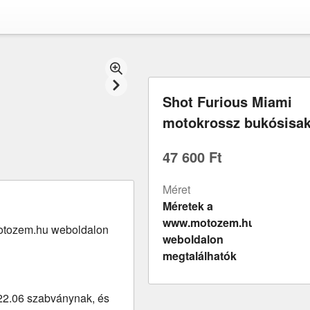
Shot Furious Miami
motokrossz bukósisa
47 600 Ft
Méret
Méretek a
www.motozem.hu
otozem.hu weboldalon
weboldalon
megtalálhatók
22.06 szabványnak, és