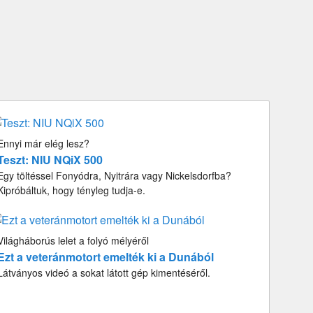
Ennyi már elég lesz?
Teszt: NIU NQiX 500
Egy töltéssel Fonyódra, Nyitrára vagy Nickelsdorfba?
Kipróbáltuk, hogy tényleg tudja-e.
Világháborús lelet a folyó mélyéről
Ezt a veteránmotort emelték ki a Dunából
Látványos videó a sokat látott gép kimentéséről.