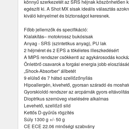
könnyű szerkezetét az SRS héjnak köszönhetően k
egészíti ki. A Shot MX sisak ideális választás azok
kiváló kényelmet és biztonságot keresnek.
Főbb jellemzők és specifikáció:
Kialakítás– motokrossz bukósisak
Anyag - SRS (szintetikus anyag), PU lak
2 héjméret és 2 EPS a tökéletes illeszkedésért
A MIPS rendszer csökkenti az agykárosodás kocká
Önletörő csavarok a forgási energia jobb eloszlásá
„Shock-Absorber” állbetét
9 elülső és 7 hátsó szellőzőnyílás
Hipoallergén, kivehető, gyorsan száradó és moshat
Gyorskioldó rendszer az arcpárnák gyors eltávolítá
Dioptrikus szemüveg viselésére alkalmas
Levehető, szellőző sild
Kettős D-gyűrűs rögzítés
Súly 1300 g +/- 50 g
CE ECE 22.06 minőségi szabvány