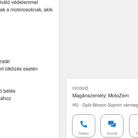
iváló védelemmel
nak a motorosoknak, akik
zatát
ért ütközés esetén
Hirdető
ó bélés
Magánszemély: MotoZem
sához
HU · Győr-Moson-Sopron várme
Telefon
Üzenet
T