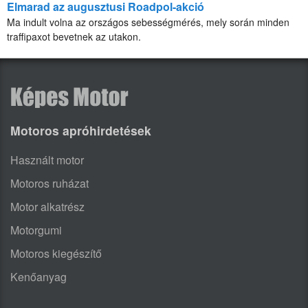
Elmarad az augusztusi Roadpol-akció
Ma indult volna az országos sebességmérés, mely során minden
traffipaxot bevetnek az utakon.
Motoros apróhirdetések
Használt motor
Motoros ruházat
Motor alkatrész
Motorgumi
Motoros kiegészítő
Kenőanyag