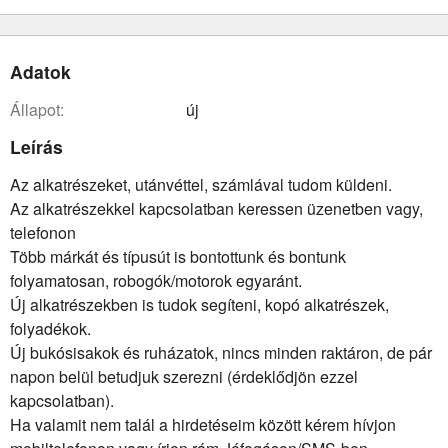
Adatok
állapot:
új
Leírás
Az alkatrészeket, utánvéttel, számlával tudom küldeni.
Az alkatrészekkel kapcsolatban keressen üzenetben vagy,
telefonon
Több márkát és típusút is bontottunk és bontunk
folyamatosan, robogók/motorok egyaránt.
Új alkatrészekben is tudok segíteni, kopó alkatrészek,
folyadékok.
Új bukósisakok és ruházatok, nincs minden raktáron, de pár
napon belül betudjuk szerezni (érdeklődjön ezzel
kapcsolatban).
Ha valamit nem talál a hirdetéseim között kérem hívjon