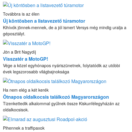
Továbbra is az élen
Új köntösben a listavezető túramotor
Kihívók jönnek-mennek, de a jól ismert Versys még mindig uralja a
géposztályt.
Jön a Brit Nagydíj
Visszatér a MotoGP!
Vége a közel egyhónapos nyáriszünetnek, folytatódik az utóbbi
évek legszorosabb világbajnoksága
Ha nem elég a két kerék
Ötnapos oldalkocsis találkozó Magyarországon
Tizenkettedik alkalommal gyűlnek össze Kiskunfélegyházán az
oldalkocsisok.
Pihennek a traffipaxok