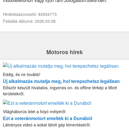
mobiltelefonon vagy írjon rám Jófogáson/SMS-ben.
Hirdetésazonosító: #2654773
Feladás dátuma: 2026.03.08.
Motoros hírek
Eddig, és ne tovább!
Új alkalmazás mutatja meg, hol terepezhetsz legálisan
Először készült hivatalos, ingyenes on- és offline térkép a tiltott
területekről.
Világháborús lelet a folyó mélyéről
Ezt a veteránmotort emelték ki a Dunából
Látványos videó a sokat látott gép kimentéséről.