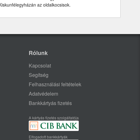
Kiskunfélegyházán az oldalkocsisok.
Rólunk
Kapcsolat
Segítség
Felhasználási feltételek
Adatvédelem
Bankkártyás fizetés
A kártyás fizetés szolgáltatója
Elfogadott bankkártyák