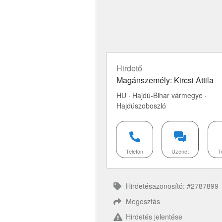
Hirdető
Magánszemély: Kircsi Attila
HU · Hajdú-Bihar vármegye ·
Hajdúszoboszló
Telefon
Üzenet
T
Hirdetésazonosító: #2787899
Megosztás
Hirdetés jelentése