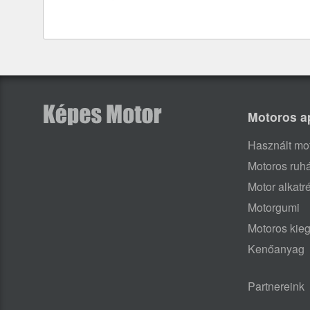
Motoros a
Használt mo
Motoros ruh
Motor alkatr
Motorgumi
Motoros kieg
Kenőanyag
Partnereink