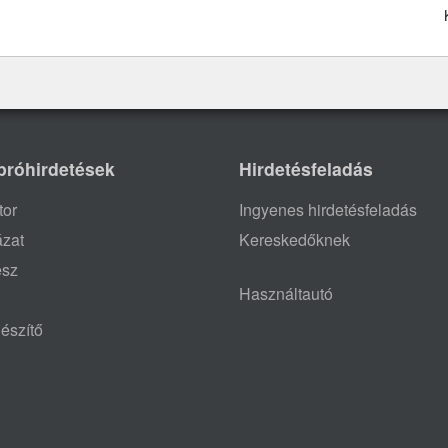
próhirdetések
Hirdetésfeladás
tor
Ingyenes hirdetésfeladás
ázat
Kereskedőknek
ész
Használtautó
észítő