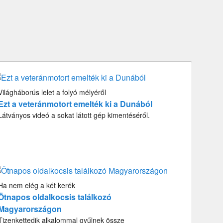
Világháborús lelet a folyó mélyéről
Ezt a veteránmotort emelték ki a Dunából
Látványos videó a sokat látott gép kimentéséről.
Ha nem elég a két kerék
Ötnapos oldalkocsis találkozó
Magyarországon
Tizenkettedik alkalommal gyűlnek össze