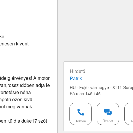
kal
lenesen kivont
Hirdető
ideig érvényes! A motor
Patrik
van,rossz időben adja le
HU · Fejér vármegye · 8111 Sere
kertetésre néha
Fő utca 146 146
apotú ezen kívül.
nul meg vannak.
ben küld a duke17 szót
Telefon
Üzenet
T