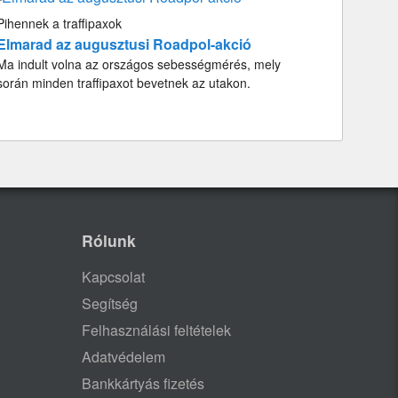
Pihennek a traffipaxok
Elmarad az augusztusi Roadpol-akció
Ma indult volna az országos sebességmérés, mely
során minden traffipaxot bevetnek az utakon.
Rólunk
Kapcsolat
Segítség
Felhasználási feltételek
Adatvédelem
Bankkártyás fizetés