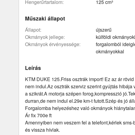
hengerűrtartalom:
125 cm³
Műszaki állapot
állapot:
újszerű
okmányok jellege:
külföldi okmányok
okmányok érvényessége:
forgalomból ideig
okmányokkal
Leírás
KTM DUKE 125.Friss osztrák import! Ez az ár rövid 
nem indul.Az osztrák szerviz szerint gyújtás hibája 
a szikrát.A motorja szépen forog,kompresszió jó.Te
durran,de nem indul el.29e km-t futott.Szép és jó áll
Forgalomba helyezéshez való okmányok hiánytala
Ár fix 700e ft
Amennyiben nem veszem fel a telefont,kérlek sms-
és vissza hívlak.