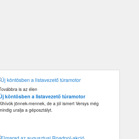
Továbbra is az élen
Új köntösben a listavezető túramotor
Kihívók jönnek-mennek, de a jól ismert Versys még
mindig uralja a géposztályt.