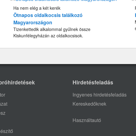
Ha nem elég a két kerék
Ötnapos oldalkocsis találkozó
Magyarországon
Tizenkettedik alkalommal gyűlnek össze
Kiskunfélegyházán az oldalkocsisok.
próhirdetések
Hirdetésfeladás
tor
Ingyenes hirdetésfeladás
ázat
Kereskedőknek
ész
Használtautó
észítő