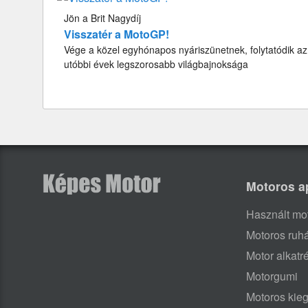
Jön a Brit Nagydíj
Visszatér a MotoGP!
Vége a közel egyhónapos nyáriszünetnek, folytatódik az
utóbbi évek legszorosabb világbajnoksága
Motoros a
Használt mo
Motoros ruh
Motor alkatr
Motorgumi
Motoros kieg