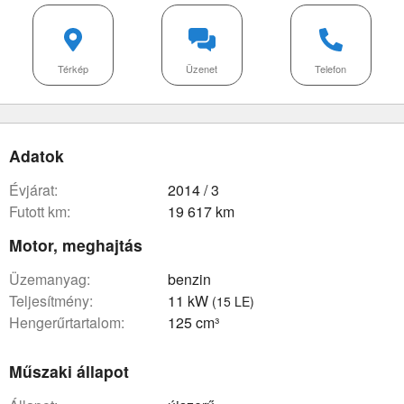
Térkép
Üzenet
Telefon
Adatok
évjárat:
2014 / 3
futott km:
19 617 km
Motor, meghajtás
üzemanyag:
benzin
teljesítmény:
11 kW
(15 LE)
hengerűrtartalom:
125 cm³
Műszaki állapot