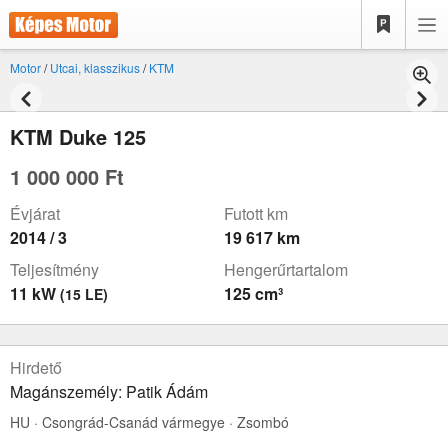
Motor
/
Utcai, klasszikus
/
KTM
KTM Duke 125
1 000 000 Ft
Évjárat
Futott km
2014 / 3
19 617 km
Teljesítmény
Hengerűrtartalom
11 kW
125 cm³
(15 LE)
Hirdető
Magánszemély: Patik Ádám
HU · Csongrád-Csanád vármegye · Zsombó