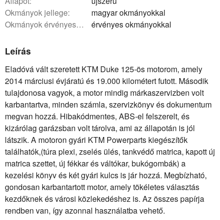
állapot:
újszerű
okmányok jellege:
magyar okmányokkal
okmányok érvényessége:
érvényes okmányokkal
Leírás
Eladóvá vált szeretett KTM Duke 125-ös motorom, amely
2014 márciusi évjáratú és 19.000 kilométert futott. Második
tulajdonosa vagyok, a motor mindig márkaszervizben volt
karbantartva, minden számla, szervizkönyv és dokumentum
megvan hozzá. Hibakódmentes, ABS-el felszerelt, és
kizárólag garázsban volt tárolva, ami az állapotán is jól
látszik. A motoron gyári KTM Powerparts kiegészítők
találhatók,(túra plexi, zselés ülés, tankvédő matrica, kapott új
matrica szettet, új fékkar és váltókar, bukógombák) a
kezelési könyv és két gyári kulcs is jár hozzá. Megbízható,
gondosan karbantartott motor, amely tökéletes választás
kezdőknek és városi közlekedéshez is. Az összes papírja
rendben van, így azonnal használatba vehető.