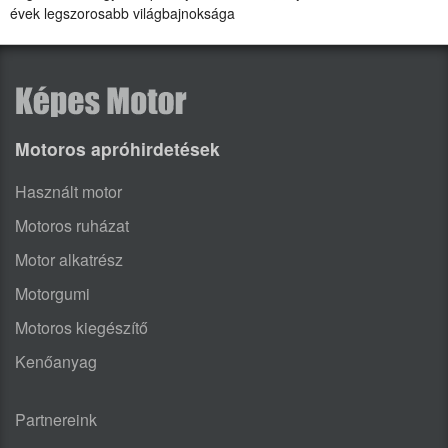
évek legszorosabb világbajnoksága
Motoros apróhirdetések
Használt motor
Motoros ruházat
Motor alkatrész
Motorgumi
Motoros kiegészítő
Kenőanyag
Partnereink