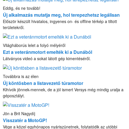
Eddig, és ne tovább!
Új alkalmazás mutatja meg, hol terepezhetsz legálisan
Először készült hivatalos, ingyenes on- és offline térkép a tiltott
területekről.
Világháborús lelet a folyó mélyéről
Ezt a veteránmotort emelték ki a Dunából
Látványos videó a sokat látott gép kimentéséről.
Továbbra is az élen
Új köntösben a listavezető túramotor
Kihívók jönnek-mennek, de a jól ismert Versys még mindig uralja a
géposztályt.
Jön a Brit Nagydíj
Visszatér a MotoGP!
Vége a közel egyhónapos nyáriszünetnek, folytatódik az utóbbi