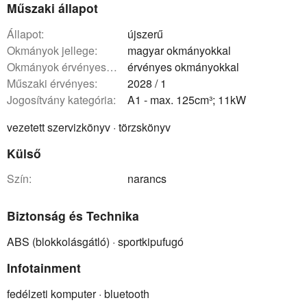
Műszaki állapot
állapot:
újszerű
okmányok jellege:
magyar okmányokkal
okmányok érvényessége:
érvényes okmányokkal
műszaki érvényes:
2028 / 1
Jogosítvány kategória:
A1 - max. 125cm³; 11kW
vezetett szervizkönyv · törzskönyv
Külső
szín:
narancs
Biztonság és Technika
ABS (blokkolásgátló) · sportkipufugó
Infotainment
fedélzeti komputer · bluetooth