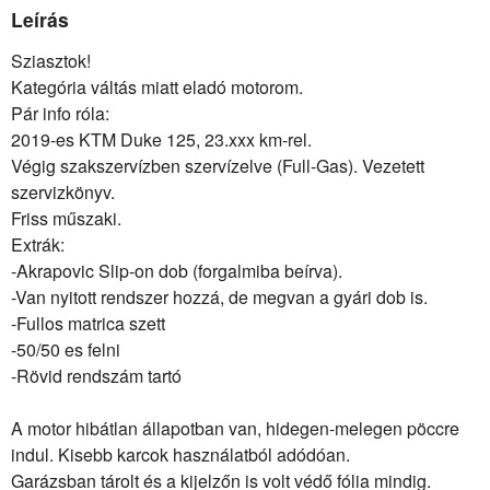
Leírás
Sziasztok!
Kategória váltás miatt eladó motorom.
Pár info róla:
2019-es KTM Duke 125, 23.xxx km-rel.
Végig szakszervízben szervízelve (Full-Gas). Vezetett
szervizkönyv.
Friss műszaki.
Extrák:
-Akrapovic Slip-on dob (forgalmiba beírva).
-Van nyitott rendszer hozzá, de megvan a gyári dob is.
-Fullos matrica szett
-50/50 es felni
-Rövid rendszám tartó
A motor hibátlan állapotban van, hidegen-melegen pöccre
indul. Kisebb karcok használatból adódóan.
Garázsban tárolt és a kijelzőn is volt védő fólia mindig.