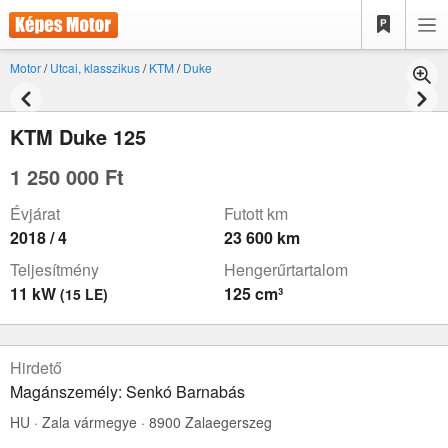
Motor
/
Utcai, klasszikus
/
KTM
/
Duke
KTM Duke 125
1 250 000 Ft
Évjárat
Futott km
2018 / 4
23 600 km
Teljesítmény
Hengerűrtartalom
11 kW
125 cm³
(15 LE)
Hirdető
Magánszemély: Senkó Barnabás
HU · Zala vármegye · 8900 Zalaegerszeg