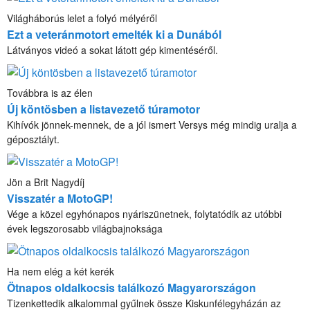
Világháborús lelet a folyó mélyéről
Ezt a veteránmotort emelték ki a Dunából
Látványos videó a sokat látott gép kimentéséről.
Továbbra is az élen
Új köntösben a listavezető túramotor
Kihívók jönnek-mennek, de a jól ismert Versys még mindig uralja a
géposztályt.
Jön a Brit Nagydíj
Visszatér a MotoGP!
Vége a közel egyhónapos nyáriszünetnek, folytatódik az utóbbi
évek legszorosabb világbajnoksága
Ha nem elég a két kerék
Ötnapos oldalkocsis találkozó Magyarországon
Tizenkettedik alkalommal gyűlnek össze Kiskunfélegyházán az