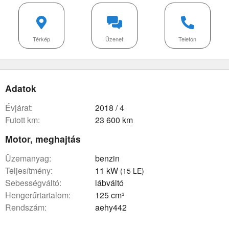
Térkép
Üzenet
Telefon
Adatok
évjárat:
2018 / 4
futott km:
23 600 km
Motor, meghajtás
üzemanyag:
benzin
teljesítmény:
11 kW
(15 LE)
sebességváltó:
lábváltó
hengerűrtartalom:
125 cm³
rendszám:
aehy442