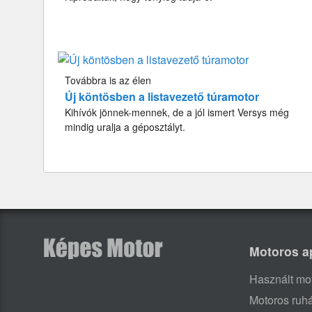
Továbbra is az élen
Új köntösben a listavezető túramotor
Kihívók jönnek-mennek, de a jól ismert Versys még
mindig uralja a géposztályt.
Motoros a
Használt mo
Motoros ruh