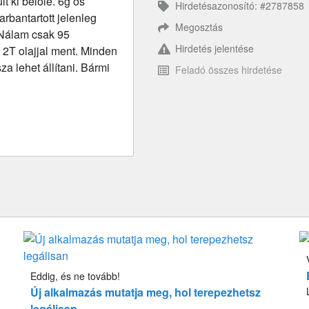
lt ki belőle. 6g os
Hirdetésazonosító: #2787858
rbantartott jelenleg
Megosztás
 Nálam csak 95
Hirdetés jelentése
2T olajjal ment. Minden
a lehet állítani. Bármi
Feladó összes hirdetése
Eddig, és ne tovább!
Új alkalmazás mutatja meg, hol terepezhetsz
legálisan