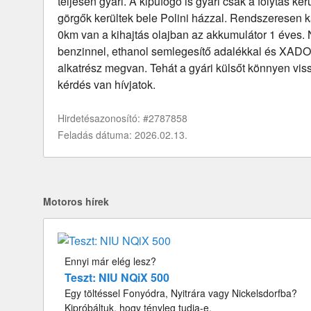
teljesen gyári. A kipufogó is gyári csak a folytás kerü
görgők kerültek bele Polini házzal. Rendszeresen ka
0km van a kihajtás olajban az akkumulátor 1 éves.
benzinnel, ethanol semlegesítő adalékkal és XADO 
alkatrész megvan. Tehát a gyári külsőt könnyen vissz
kérdés van hívjatok.
Hirdetésazonosító: #2787858
Feladás dátuma: 2026.02.13.
Motoros hírek
Ennyi már elég lesz?
Teszt: NIU NQiX 500
Egy töltéssel Fonyódra, Nyitrára vagy Nickelsdorfba?
Kipróbáltuk, hogy tényleg tudja-e.