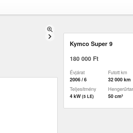
Kymco Super 9
180 000 Ft
Évjárat
Futott km
2006 / 6
32 000 km
Teljesítmény
Hengerűrta
4 kW
50 cm³
(5 LE)