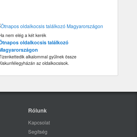
Ha nem elég a két kerék
Ötnapos oldalkocsis találkozó
Magyarországon
Tizenkettedik alkalommal gyűlnek össze
Kiskunfélegyházán az oldalkocsisok.
Rólunk
Kapcsolat
Segítség