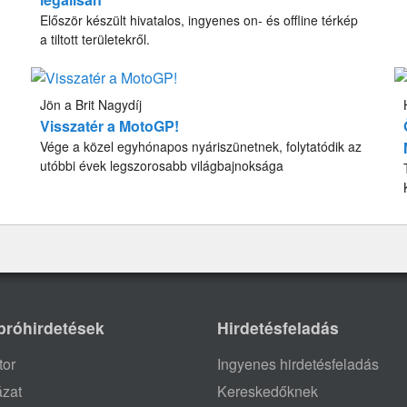
Először készült hivatalos, ingyenes on- és offline térkép
a tiltott területekről.
Jön a Brit Nagydíj
Visszatér a MotoGP!
Vége a közel egyhónapos nyáriszünetnek, folytatódik az
utóbbi évek legszorosabb világbajnoksága
próhirdetések
Hirdetésfeladás
tor
Ingyenes hirdetésfeladás
ázat
Kereskedőknek