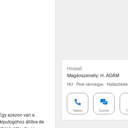
Hirdető
Magánszemély: H. ÁDÁM
HU · Pest vármegye · Halásztelek
Telefon
Üzenet
T
 Egy szezon van a
kipufogóhoz állítva de