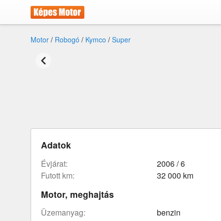
Motor
/
Robogó
/
Kymco
/
Super
Adatok
évjárat:
2006 / 6
futott km:
32 000 km
Motor, meghajtás
üzemanyag:
benzin