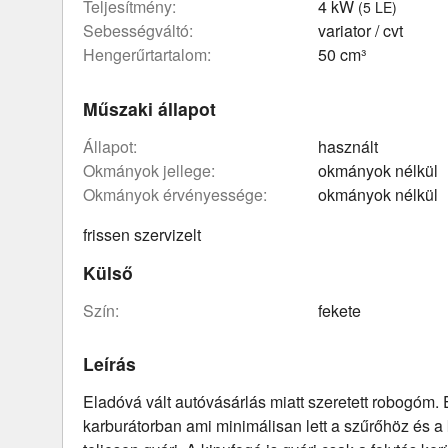
teljesítmény:
4 kW
(5 LE)
sebességváltó:
variator / cvt
hengerűrtartalom:
50 cm³
Műszaki állapot
állapot:
használt
okmányok jellege:
okmányok nélkül
okmányok érvényessége:
okmányok nélkül
frissen szervizelt
Külső
szín:
fekete
Leírás
Eladóvá vált autóvásárlás miatt szeretett robogóm.
karburátorban ami minimálisan lett a szűrőhöz és a 