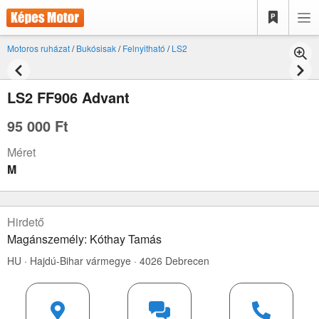
Motoros ruházat
/
Bukósisak
/
Felnyitható
/
LS2
LS2 FF906 Advant
95 000 Ft
Méret
M
Hirdető
Magánszemély: Kóthay Tamás
HU · Hajdú-Bihar vármegye · 4026 Debrecen