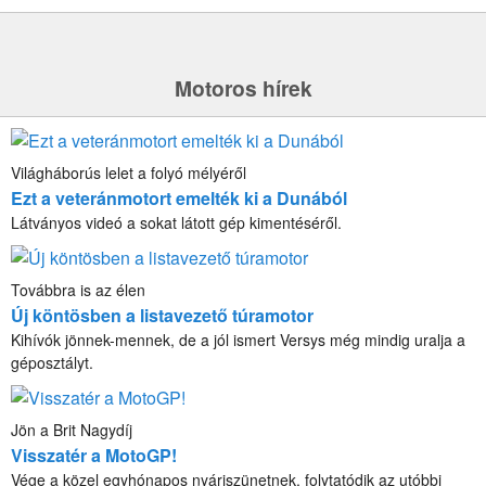
Motoros hírek
Világháborús lelet a folyó mélyéről
Ezt a veteránmotort emelték ki a Dunából
Látványos videó a sokat látott gép kimentéséről.
Továbbra is az élen
Új köntösben a listavezető túramotor
Kihívók jönnek-mennek, de a jól ismert Versys még mindig uralja a
géposztályt.
Jön a Brit Nagydíj
Visszatér a MotoGP!
Vége a közel egyhónapos nyáriszünetnek, folytatódik az utóbbi