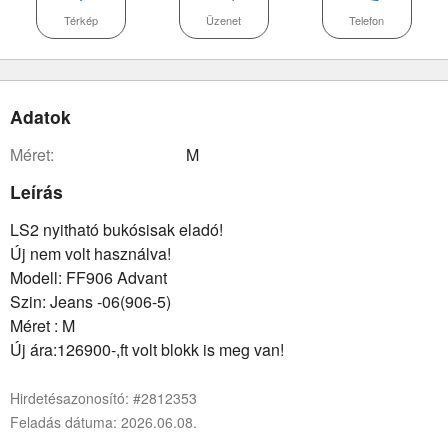
Térkép
Üzenet
Telefon
Adatok
méret:
M
Leírás
LS2 nyitható bukósisak eladó!
Új nem volt használva!
Modell: FF906 Advant
Szin: Jeans -06(906-5)
Méret : M
Új ára:126900-,ft volt blokk is meg van!
Hirdetésazonosító: #2812353
Feladás dátuma: 2026.06.08.