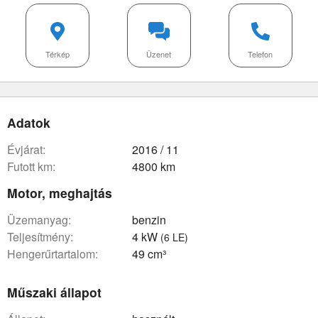
Térkép
Üzenet
Telefon
Adatok
évjárat:
2016 / 11
futott km:
4800 km
Motor, meghajtás
üzemanyag:
benzin
teljesítmény:
4 kW
(6 LE)
hengerűrtartalom:
49 cm³
Műszaki állapot