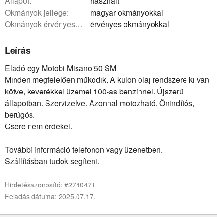
állapot:
használt
okmányok jellege:
magyar okmányokkal
okmányok érvényessége:
érvényes okmányokkal
Leírás
Eladó egy Motobi Misano 50 SM
Minden megfelelően működik. A külön olaj rendszere ki van
kötve, keverékkel üzemel 100-as benzinnel. Újszerű
állapotban. Szervizelve. Azonnal motozható. Önindítós,
berúgós.
Csere nem érdekel.
További információ telefonon vagy üzenetben.
Szállításban tudok segíteni.
Hirdetésazonosító: #2740471
Feladás dátuma: 2025.07.17.