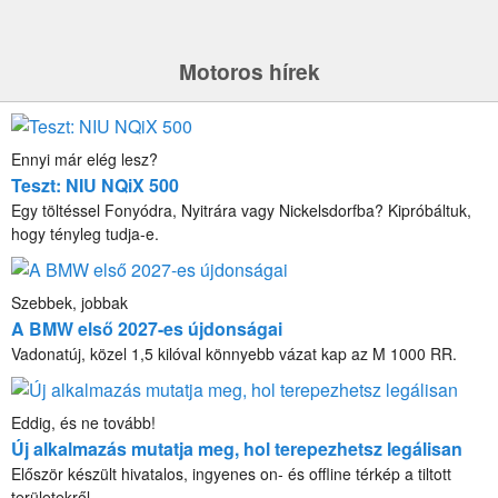
Motoros hírek
Ennyi már elég lesz?
Teszt: NIU NQiX 500
Egy töltéssel Fonyódra, Nyitrára vagy Nickelsdorfba? Kipróbáltuk,
hogy tényleg tudja-e.
Szebbek, jobbak
A BMW első 2027-es újdonságai
Vadonatúj, közel 1,5 kilóval könnyebb vázat kap az M 1000 RR.
Eddig, és ne tovább!
Új alkalmazás mutatja meg, hol terepezhetsz legálisan
Először készült hivatalos, ingyenes on- és offline térkép a tiltott
területekről.