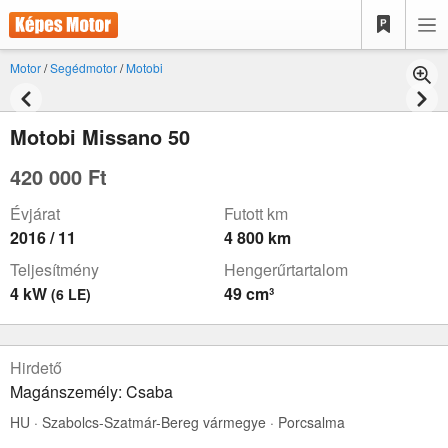
Motor
/
Segédmotor
/
Motobi
Motobi Missano 50
420 000 Ft
Évjárat
Futott km
2016 / 11
4 800 km
Teljesítmény
Hengerűrtartalom
4 kW
49 cm³
(6 LE)
Hirdető
Magánszemély: Csaba
HU · Szabolcs-Szatmár-Bereg vármegye · Porcsalma