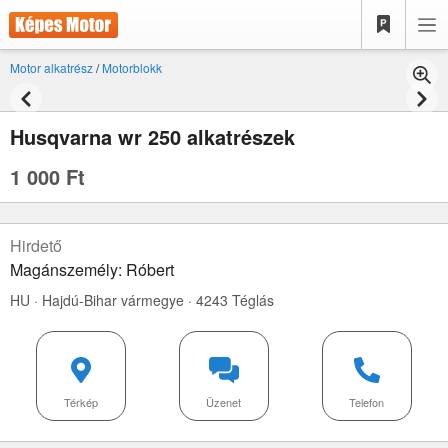
Motor alkatrész
/
Motorblokk
Husqvarna wr 250 alkatrészek
1 000 Ft
Hirdető
Magánszemély: Róbert
HU · Hajdú-Bihar vármegye · 4243 Téglás
Térkép
Üzenet
Telefon