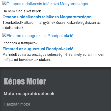
Ha nem elég a két kerék
Ötnapos oldalkocsis találkozó Magyarországon
Tizenkettedik alkalommal gyűlnek össze Kiskunfélegyházán az
oldalkocsisok.
Pihennek a traffipaxok
Elmarad az augusztusi Roadpol-akció
Ma indult volna az országos sebességmérés, mely során minden
traffipaxot bevetnek az utakon.
Motoros apróhirdetések
Használt motor