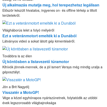
Új alkalmazás mutatja meg, hol terepezhetsz legálisan
Először készült hivatalos, ingyenes on- és offline térkép a tiltott
területekről.
Világháborús lelet a folyó mélyéről
Ezt a veteránmotort emelték ki a Dunából
Látványos videó a sokat látott gép kimentéséről.
Továbbra is az élen
Új köntösben a listavezető túramotor
Kihívók jönnek-mennek, de a jól ismert Versys még mindig uralja a
géposztályt.
Jön a Brit Nagydíj
Visszatér a MotoGP!
Vége a közel egyhónapos nyáriszünetnek, folytatódik az utóbbi
évek legszorosabb világbajnoksága