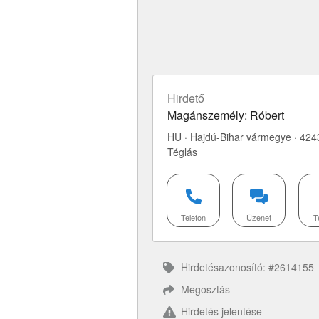
Hirdető
Magánszemély: Róbert
HU · Hajdú-Bihar vármegye · 424
Téglás
Telefon
Üzenet
T
Hirdetésazonosító: #2614155
Megosztás
Hirdetés jelentése