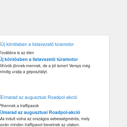
Továbbra is az élen
Új köntösben a listavezető túramotor
Kihívók jönnek-mennek, de a jól ismert Versys még
mindig uralja a géposztályt.
Pihennek a traffipaxok
Elmarad az augusztusi Roadpol-akció
Ma indult volna az országos sebességmérés, mely
során minden traffipaxot bevetnek az utakon.