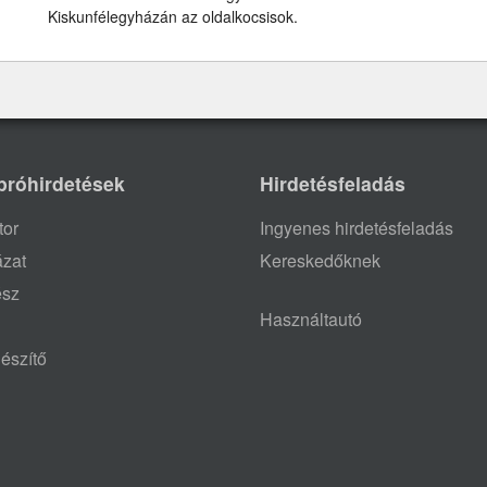
Kiskunfélegyházán az oldalkocsisok.
próhirdetések
Hirdetésfeladás
tor
Ingyenes hirdetésfeladás
ázat
Kereskedőknek
ész
Használtautó
észítő