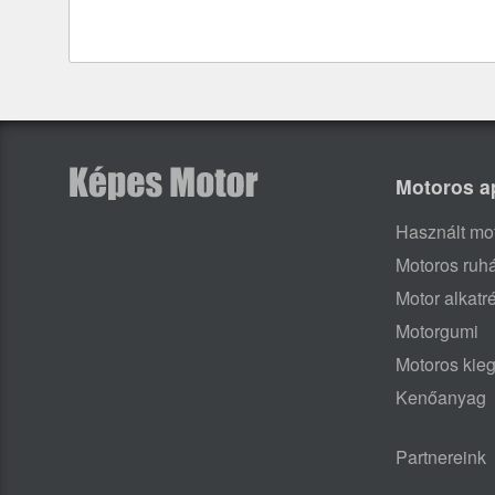
Motoros a
Használt mo
Motoros ruh
Motor alkatr
Motorgumi
Motoros kieg
Kenőanyag
Partnereink