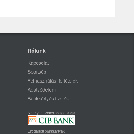
Rólunk
Kapcsolat
Segítség
Felhasználási feltételek
Adatvédelem
Bankkártyás fizetés
A kártyás fizetés szolgáltatója
Elfogadott bankkártyák