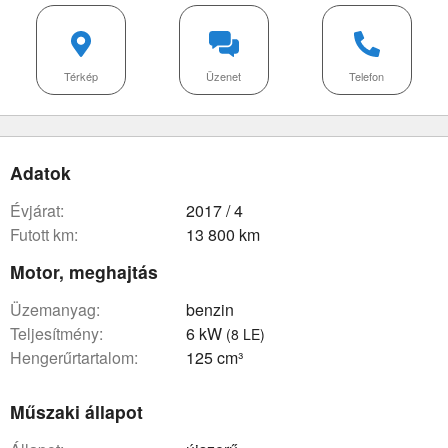
Térkép
Üzenet
Telefon
Adatok
évjárat:
2017 / 4
futott km:
13 800 km
Motor, meghajtás
üzemanyag:
benzin
teljesítmény:
6 kW
(8 LE)
hengerűrtartalom:
125 cm³
Műszaki állapot