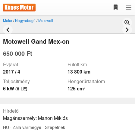
Motor
/
Nagyrobogó
/
Motowell
Motowell Gand Mex-on
650 000 Ft
Évjárat
Futott km
2017 / 4
13 800 km
Teljesítmény
Hengerűrtartalom
6 kW
125 cm³
(8 LE)
Hirdető
Magánszemély: Marton Miklós
HU · Zala vármegye · Szepetnek