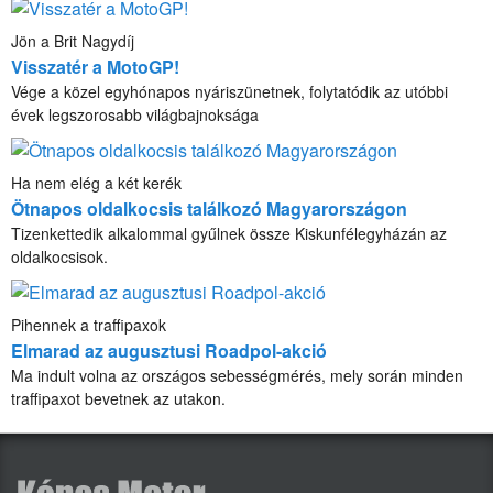
Jön a Brit Nagydíj
Visszatér a MotoGP!
Vége a közel egyhónapos nyáriszünetnek, folytatódik az utóbbi
évek legszorosabb világbajnoksága
Ha nem elég a két kerék
Ötnapos oldalkocsis találkozó Magyarországon
Tizenkettedik alkalommal gyűlnek össze Kiskunfélegyházán az
oldalkocsisok.
Pihennek a traffipaxok
Elmarad az augusztusi Roadpol-akció
Ma indult volna az országos sebességmérés, mely során minden
traffipaxot bevetnek az utakon.