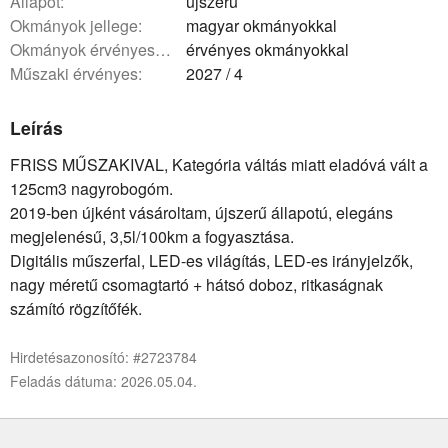
állapot:
újszerű
okmányok jellege:
magyar okmányokkal
okmányok érvényessége:
érvényes okmányokkal
műszaki érvényes:
2027 / 4
Leírás
FRISS MŰSZAKIVAL, Kategória váltás miatt eladóvá vált a
125cm3 nagyrobogóm.
2019-ben újként vásároltam, újszerű állapotú, elegáns
megjelenésű, 3,5l/100km a fogyasztása.
Digitális műszerfal, LED-es világítás, LED-es irányjelzők,
nagy méretű csomagtartó + hátsó doboz, ritkaságnak
számító rögzítőfék.
Hirdetésazonosító: #2723784
Feladás dátuma: 2026.05.04.