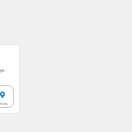
ye ·
érkép