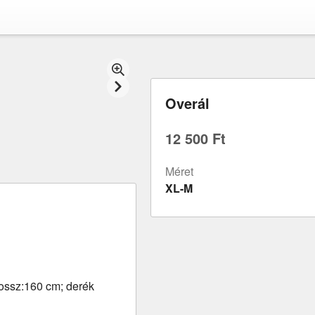
Overál
12 500 Ft
Méret
XL-M
hossz:160 cm; derék