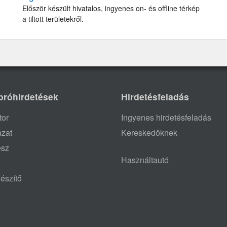
Először készült hivatalos, ingyenes on- és offline térkép
a tiltott területekről.
próhirdetések
Hirdetésfeladás
tor
Ingyenes hirdetésfeladás
ázat
Kereskedőknek
ész
Használtautó
észítő