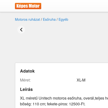
Motoros ruházat
/
Esőruha
/
Egyéb
Adatok
méret:
XL-M
Leírás
XL méretű Unitech motoros esőruha, overál,teljes 
bőség: 110 cm; fekete-piros: 12500-Ft.