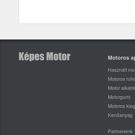
Motoros a
Használt mo
Motoros ruh
Motor alkatr
Motorgumi
Motoros kieg
Kenőanyag
Partnereink