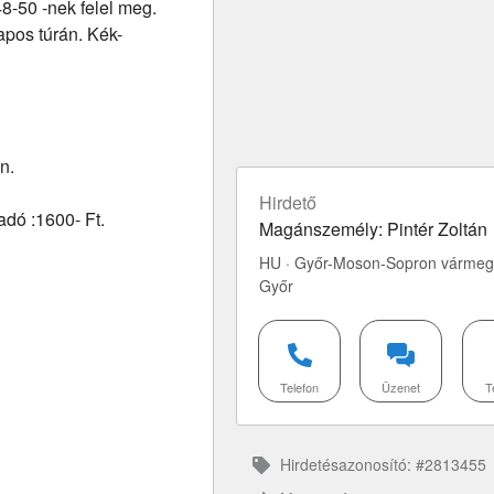
48-50 -nek felel meg.
apos túrán. Kék-
n.
Hirdető
dó :1600- Ft.
Magánszemély: Pintér Zoltán
HU · Győr-Moson-Sopron vármeg
Győr
Telefon
Üzenet
T
Hirdetésazonosító: #2813455