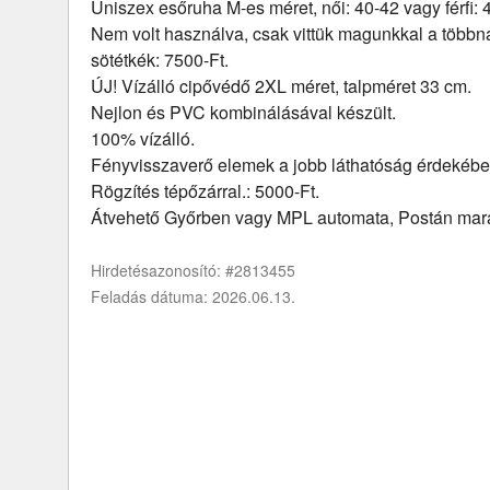
Uniszex esőruha M-es méret, női: 40-42 vagy férfi: 
Nem volt használva, csak vittük magunkkal a többn
sötétkék: 7500-Ft.
ÚJ! Vízálló cipővédő 2XL méret, talpméret 33 cm.
Nejlon és PVC kombinálásával készült.
100% vízálló.
Fényvisszaverő elemek a jobb láthatóság érdekébe
Rögzítés tépőzárral.: 5000-Ft.
Átvehető Győrben vagy MPL automata, Postán mara
Hirdetésazonosító: #2813455
Feladás dátuma: 2026.06.13.