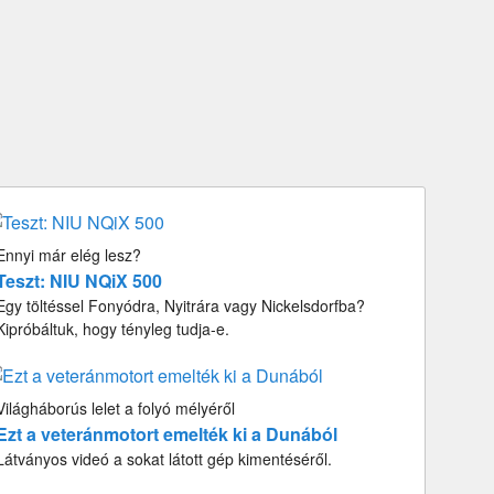
Ennyi már elég lesz?
Teszt: NIU NQiX 500
Egy töltéssel Fonyódra, Nyitrára vagy Nickelsdorfba?
Kipróbáltuk, hogy tényleg tudja-e.
Világháborús lelet a folyó mélyéről
Ezt a veteránmotort emelték ki a Dunából
Látványos videó a sokat látott gép kimentéséről.