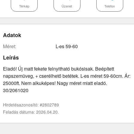
Térkép
Üzenet
Telefon
Adatok
méret:
L-es 59-60
Leírás
Eladó! Új matt fekete felnyitható bukósisak. Beépített
napszemüveg, + cserélhető betétek. L-es méret 59-60cm. Ár:
25000ft. Nem alkuképes! Nagy méret miatt eladó.
30/2061020
Hirdetésazonosító: #2802789
Feladás dátuma: 2026.04.20.