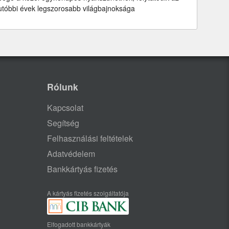
utóbbi évek legszorosabb világbajnoksága
Rólunk
Kapcsolat
Segítség
Felhasználási feltételek
Adatvédelem
Bankkártyás fizetés
A kártyás fizetés szolgáltatója
Elfogadott bankkártyák