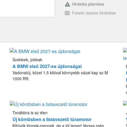
Hirdetés jelentése
Feladó összes hirdetése
Szebbek, jobbak
A BMW első 2027-es újdonságai
Vadonatúj, közel 1,5 kilóval könnyebb vázat kap az M
1000 RR.
Továbbra is az élen
Új köntösben a listavezető túramotor
Kihívók jönnek-mennek, de a jól ismert Versys még