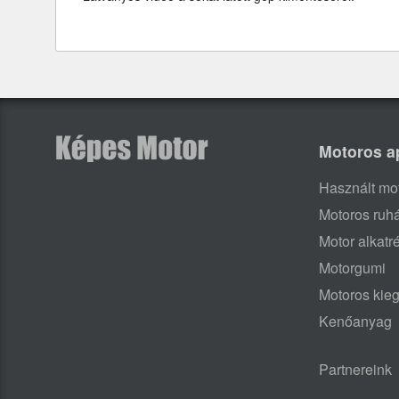
Motoros a
Használt mo
Motoros ruh
Motor alkatr
Motorgumi
Motoros kieg
Kenőanyag
Partnereink