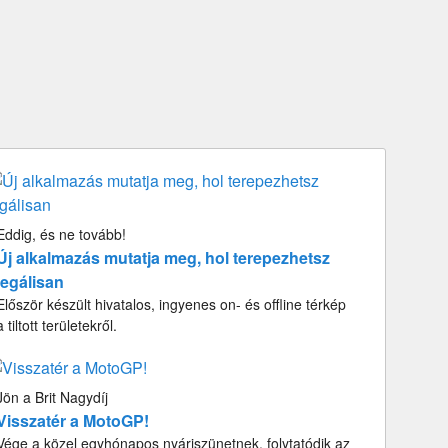
Eddig, és ne tovább!
Új alkalmazás mutatja meg, hol terepezhetsz
legálisan
Először készült hivatalos, ingyenes on- és offline térkép
a tiltott területekről.
Jön a Brit Nagydíj
Visszatér a MotoGP!
Vége a közel egyhónapos nyáriszünetnek, folytatódik az