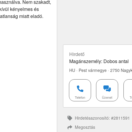
 használva. Nem szakadt,
dkívül kényelmes és
atlanság miatt eladó.
Hirdető
Magánszemély: Dobos antal
HU · Pest vármegye · 2750 Nagy
Telefon
Üzenet
T
Hirdetésazonosító: #2811591
Megosztás