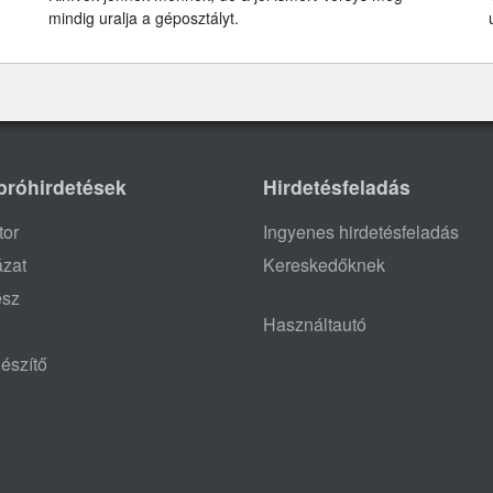
mindig uralja a géposztályt.
próhirdetések
Hirdetésfeladás
tor
Ingyenes hirdetésfeladás
ázat
Kereskedőknek
ész
Használtautó
észítő