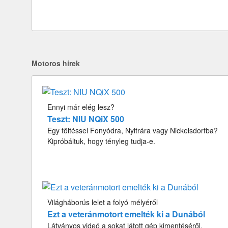
Motoros hírek
Ennyi már elég lesz?
Teszt: NIU NQiX 500
Egy töltéssel Fonyódra, Nyitrára vagy Nickelsdorfba?
Kipróbáltuk, hogy tényleg tudja-e.
Világháborús lelet a folyó mélyéről
Ezt a veteránmotort emelték ki a Dunából
Látványos videó a sokat látott gép kimentéséről.