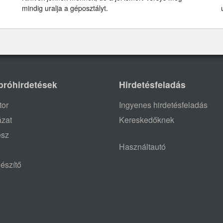
mindig uralja a géposztályt.
próhirdetések
Hirdetésfeladás
tor
Ingyenes hirdetésfeladás
ázat
Kereskedőknek
ész
Használtautó
észítő