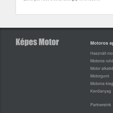
Motoros a
Használt mo
Motoros ruh
Motor alkatr
Motorgumi
Motoros kieg
Kenőanyag
Partnereink