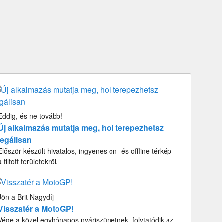
Eddig, és ne tovább!
Új alkalmazás mutatja meg, hol terepezhetsz
legálisan
Először készült hivatalos, ingyenes on- és offline térkép
a tiltott területekről.
Jön a Brit Nagydíj
Visszatér a MotoGP!
Vége a közel egyhónapos nyáriszünetnek, folytatódik az