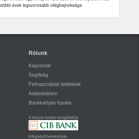
utóbbi évek legszorosabb világbajnoksága
Rólunk
Kapcsolat
Segítség
Felhasználási feltételek
Adatvédelem
Bankkártyás fizetés
A kártyás fizetés szolgáltatója
Elfogadott bankkártyák