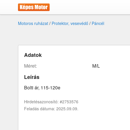
Motoros ruházat
/
Protektor, vesevédő
/
Páncél
Adatok
méret:
M/L
Leírás
Bolti ár, 115-120e
Hirdetésazonosító: #2753576
Feladás dátuma: 2025.09.09.