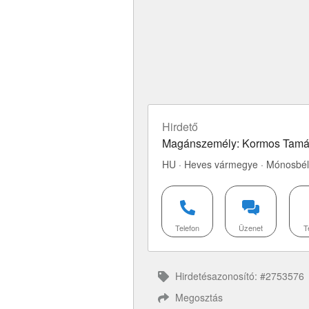
Hirdető
Magánszemély: Kormos Tam
HU · Heves vármegye · Mónosbél
Telefon
Üzenet
T
Hirdetésazonosító: #2753576
Megosztás