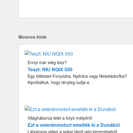
Motoros hírek
Ennyi már elég lesz?
Teszt: NIU NQiX 500
Egy töltéssel Fonyódra, Nyitrára vagy Nickelsdorfba?
Kipróbáltuk, hogy tényleg tudja-e.
Világháborús lelet a folyó mélyéről
Ezt a veteránmotort emelték ki a Dunából
Látványos videó a sokat látott gép kimentéséről.