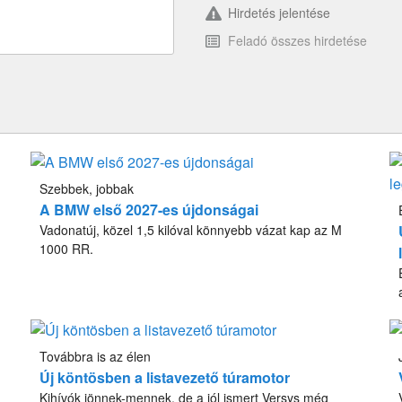
Hirdetés jelentése
Feladó összes hirdetése
Szebbek, jobbak
A BMW első 2027-es újdonságai
Vadonatúj, közel 1,5 kilóval könnyebb vázat kap az M
1000 RR.
Továbbra is az élen
Új köntösben a listavezető túramotor
Kihívók jönnek-mennek, de a jól ismert Versys még