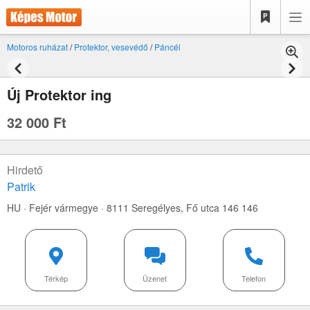
Motoros ruházat
/
Protektor, vesevédő
/
Páncél
Új Protektor ing
32 000 Ft
Hirdető
Patrik
HU · Fejér vármegye · 8111 Seregélyes,
Fő utca 146 146
Térkép
Üzenet
Telefon