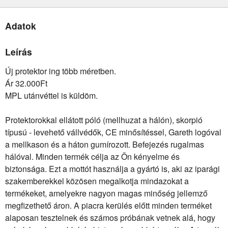
Adatok
Leírás
Új protektor ing több méretben.
Ár 32.000Ft
MPL utánvéttel is küldöm.
Protektorokkal ellátott póló (mellhuzat a hálón), skorpió
típusú - levehető vállvédők, CE minősítéssel, Gareth logóval
a mellkason és a háton gumírozott. Befejezés rugalmas
hálóval. Minden termék célja az Ön kényelme és
biztonsága. Ezt a mottót használja a gyártó is, aki az iparági
szakemberekkel közösen megalkotja mindazokat a
termékeket, amelyekre nagyon magas minőség jellemző
megfizethető áron. A piacra kerülés előtt minden terméket
alaposan tesztelnek és számos próbának vetnek alá, hogy