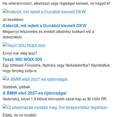
Ha veteránmotort, alkatrészt vagy régiséget keresel, ne hagyd ki!
Jó kezekben
Kiderült, mit rejtett a Dunából kiemelt DKW
Megannyi felszerelés és eredeti alkatrész bukkant elő a
dobozokból.
Ennyi már elég lesz?
Teszt: NIU NQiX 500
Egy töltéssel Fonyódra, Nyitrára vagy Nickelsdorfba? Kipróbáltuk,
hogy tényleg tudja-e.
Szebbek, jobbak
A BMW első 2027-es újdonságai
Vadonatúj, közel 1,5 kilóval könnyebb vázat kap az M 1000 RR.
Eddig, és ne tovább!