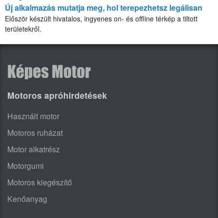
Új alkalmazás mutatja meg, hol terepezhetsz legálisan
Először készült hivatalos, ingyenes on- és offline térkép a tiltott
területekről.
Motoros apróhirdetések
Használt motor
Motoros ruházat
Motor alkatrész
Motorgumi
Motoros kiegészítő
Kenőanyag