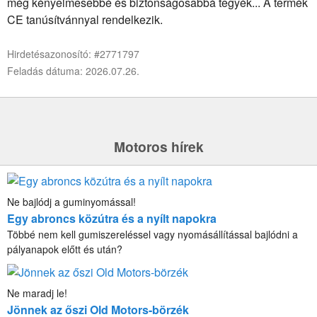
még kényelmesebbé és biztonságosabbá tegyék... A termék
CE tanúsítvánnyal rendelkezik.
Hirdetésazonosító: #2771797
Feladás dátuma: 2026.07.26.
Motoros hírek
Ne bajlódj a guminyomással!
Egy abroncs közútra és a nyílt napokra
Többé nem kell gumiszereléssel vagy nyomásállítással bajlódni a
pályanapok előtt és után?
Ne maradj le!
Jönnek az őszi Old Motors-börzék