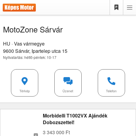
MotoZone Sárvár
HU · Vas vármegye
9600 Sárvár,
Ipartelep utca 15
Nyitvatartás: hétfő-péntek: 10-17
Térkép
Üzenet
Telefon
Morbidelli T1002VX Ajándék
Dobozszettel!
3 343 000 Ft